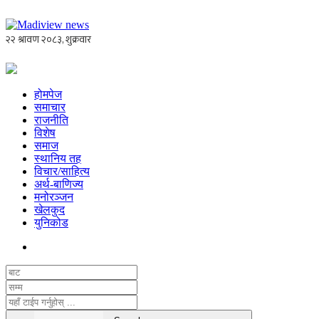
होमपेज
समाचार
राजनीति
विशेष
समाज
स्थानिय तह
विचार/साहित्य
अर्थ-बाणिज्य
मनोरञ्जन
खेलकुद
युनिकोड