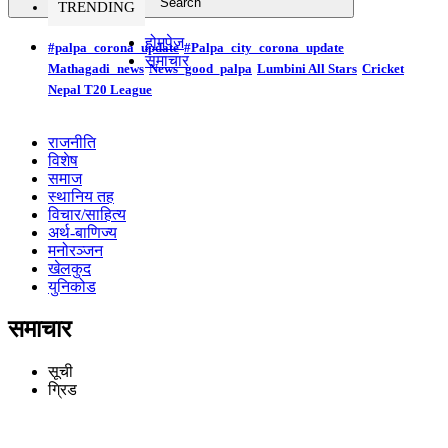
TRENDING
होमपेज
#palpa_corona_update
#Palpa_city_corona_update
समाचार
Mathagadi_news
News_good_palpa
Lumbini All Stars
Cricket
Nepal T20 League
राजनीति
विशेष
समाज
स्थानिय तह
विचार/साहित्य
अर्थ-बाणिज्य
मनोरञ्जन
खेलकुद
युनिकोड
समाचार
सूची
ग्रिड