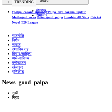
TRENDING
होमपेज
#palpa_corona_update
#Palpa_city_corona_update
समाचार
Mathagadi_news
News_good_palpa
Lumbini All Stars
Cricket
Nepal T20 League
राजनीति
विशेष
समाज
स्थानिय तह
विचार/साहित्य
अर्थ-बाणिज्य
मनोरञ्जन
खेलकुद
युनिकोड
News_good_palpa
सूची
ग्रिड