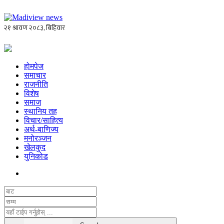
होमपेज
समाचार
राजनीति
विशेष
समाज
स्थानिय तह
विचार/साहित्य
अर्थ-बाणिज्य
मनोरञ्जन
खेलकुद
युनिकोड