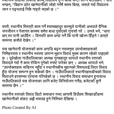
स्थानीय विद्यार्थी विकास काम्मु विद्यालय पुग्न आधा घण्टा लाग्ने बताउँछन् । उनी
भन्छन्, “बिहान उठेर खानेपानीको जोहो गर्नमै समय बित्छ, जसले गर्दा विद्यालय
जान र पढ्नलाई निकै गाह्रो भएको छ ।”
यस्तै, स्थानीय मिस्त्री काम गर्ने श्यामबहादुर काम्मुले पानीको अभावले दैनिक
जनजीवन र पेसागत काममा समेत बाधा पुर्याएको गुनासो गरे । उनले भने, “धारा
छन् तर पानी आउँदैन । दिनभरि काम धन्दा गर्ने कि पानी खोज्न हिँड्ने ? हाम्रो
समस्या कसैले देखेन ।”
यस खानेपानी योजनाको काम अगाडि बढ्न नसक्नुमा उपभोक्ताहरूको
निष्क्रियता र स्थानीय स्तरमा उत्पन्न मुहान विवाद मुख्य कारण रहेको पाइएको
छ । पूर्वखोला गाउँपालिकाका अध्यक्ष नुनबहादुर थापाले स्थानीय स्तरको
विवादले गर्दा नै काम रोकिन पुगेको स्पष्ट पारेका छन् । अध्यक्ष थापाले भने,
“उपभोक्ताहरू सक्रिय नहुँदा र स्थानीयबीच मुहानको विषयलाई लिएर विवाद
हुँदा योजना सम्पन्न हुन सकेको छैन । गाउँपालिकाले स्थानीयहरूबीचको विवाद
मिलाउने हरसम्भव प्रयास गरिरहेको छ । स्थानीय विवाद समाधान हुनासाथ
गाउँपालिकाले यस योजनाका लागि बजेट विनियोजन गर्नेछ, बजेटको कुनै
समस्या छैन ।”
स्थानीय स्तरको विवाद छिटो समाधान नभए आगामी हिउँदमा शिखरडाँडामा
खानेपानीको संकट अझै भयावह हुने निश्चित देखिन्छ ।
Photo Created By AI