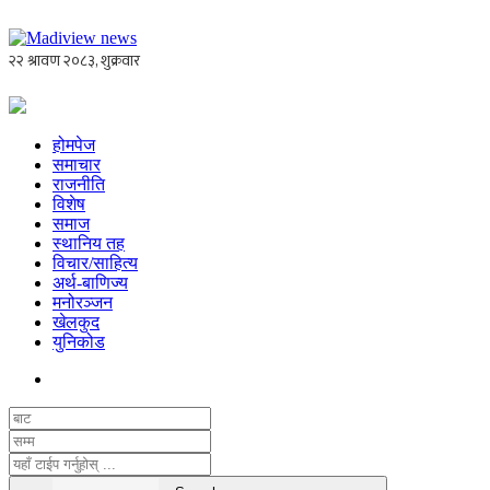
होमपेज
समाचार
राजनीति
विशेष
समाज
स्थानिय तह
विचार/साहित्य
अर्थ-बाणिज्य
मनोरञ्जन
खेलकुद
युनिकोड