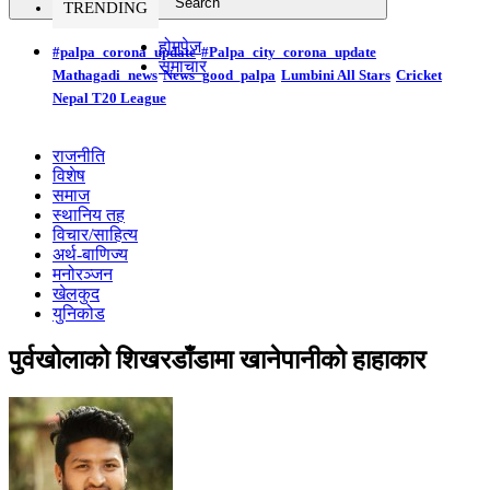
TRENDING
होमपेज
#palpa_corona_update
#Palpa_city_corona_update
समाचार
Mathagadi_news
News_good_palpa
Lumbini All Stars
Cricket
Nepal T20 League
राजनीति
विशेष
समाज
स्थानिय तह
विचार/साहित्य
अर्थ-बाणिज्य
मनोरञ्जन
खेलकुद
युनिकोड
पुर्वखोलाको शिखरडाँडामा खानेपानीको हाहाकार