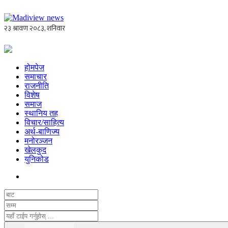
होमपेज
समाचार
राजनीति
विशेष
समाज
स्थानिय तह
विचार/साहित्य
अर्थ-बाणिज्य
मनोरञ्जन
खेलकुद
युनिकोड