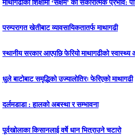
माथागढीको शिक्षामा ‘सक्षम’ को सकारात्मक प्रभाव: प
परम्परागत खेतीबाट व्यावसायिकतातर्फ माथागढी
स्थानीय सरकार आएपछि फेरियो माथागढीको स्वास्थ्य 
धुले बाटोबाट समृद्धिको उज्यालोतिरः फेरिएको माथागढी
दर्लमडाडा : हालको अबस्था र सम्भावना
पूर्वखोलाका किसानलाई वर्षे धान भित्राउने चटारो