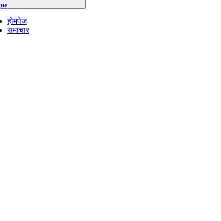
gue
होमपेज
समाचार