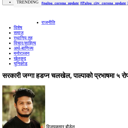
TRENDING
#palpa_corona_update
#Palpa_city_corona_update
राजनीति
विशेष
समाज
स्थानिय तह
विचार/साहित्य
अर्थ-बाणिज्य
मनोरञ्जन
खेलकुद
युनिकोड
सरकारी जग्गा हडप्न चलखेल, पाल्पाको प्रभाषमा ५ रोप
विजयकुमार बौडेल