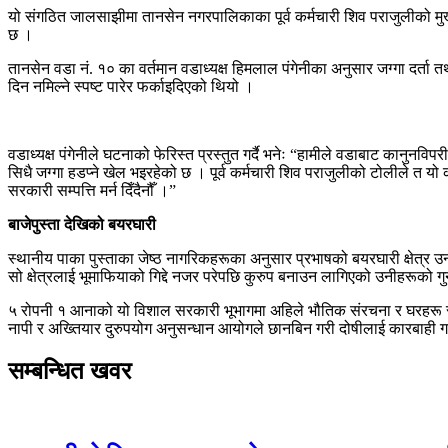
यो संगठित जालसाझीमा तानसेन नगरपालिकाका पूर्व कर्मचारी शिव पराजुलीको मुख्य
छ ।
तानसेन वडा नं. १० का वर्तमान वडाध्यक्ष हिमलाल पंगेनीका अनुसार जग्गा द
दिन नमिल्ने स्पष्ट पारेर फर्काइदिएको थियो ।
वडाध्यक्ष पंगेनीले घटनाको फेरिस्त प्रस्तुत गर्दै भनेः “हामीले वडाबाट का
सिधै जग्गा हडप्ने खेल भइरहेको छ । पूर्व कर्मचारी शिव पराजुलीको टोलीले त यो
सरकारी सम्पत्ति मर्न दिँदैनौँ ।”
बाजेपुस्ता देखिको बयरघारी
स्थानीय पाका पुस्ताका जेष्ठ नागरिकहरूका अनुसार प्रभाषको बयरघारी क्षेत्र 
सो क्षेत्रलाई भूमाफियाको गिद्दे नजर परेपछि कुरुप बनाउन लागिएको उनीहरूको ग
५ रोपनी १ आनाको यो विशाल सरकारी भूभागमा अहिले भौतिक संरचना र घरहरू सम
नापी र अख्तियार दुरुपयोग अनुसन्धान आयोगले छानबिन गरी दोषीलाई कारबाही गर्न
सम्बन्धित खवर