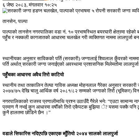
६ जेष्ठ २०८३, मंगलवार १०:२५
तानसेन, पाल्पा
पाल्पाको तानसेन नगरपालिका वडा नं. १० प्रभाषस्थित बयरघारी क्षेत्रमा रहेक
पहुँच र नक्कली कागजातको आधारमा चलखेल गरी व्यक्तिगत नाममा लालपुर्जा बन
स्थानीयका अनुसार साविकको पर्ति (सरकारी) जग्गालाई शिवलाल कुँवरको नाममा 
पर्ति अर्थात् सरकारी जग्गा जनाईएको अवस्थामा प्रशासनिक मिलेमतोमा लालपुर्
पहुँचका आधारमा अवैध तिरो काटियो
स्थानीय तथा तत्कालिन तेल्घा गाविस अध्यक्ष मोहनलाल गैरेका अनुसार सरकारी
२०७४/७५ देखि चालु आर्थिक वर्ष २०८१/८२ सम्मको जग्गाको तिरो (भूमिकर) विना
नगरपालिकाको राजस्व प्रणालीमाथि प्रश्न उठाउँदै गैरेले भनेः “एउटा सामान्य ना
प्रमाण नै नभई कुन आधारमा वर्षौँको तिरो एकैपटक बुझिया े? यसमा पक्कै पनि ठू
कुनै हालतमा छोडिने छैन ।”
वडाले सिफारिस नदिएपछि एकाएक ब्युँतियो २०४४ सालको लालपुर्जा