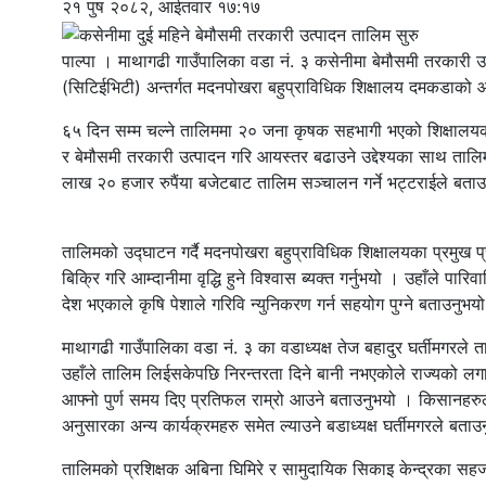
२१ पुष २०८२, आईतवार १७:१७
पाल्पा । माथागढी गाउँपालिका वडा नं. ३ कसेनीमा बेमौसमी तरकारी 
(सिटिईभिटी) अन्तर्गत मदनपोखरा बहुप्राविधिक शिक्षालय दमकडाको 
६५ दिन सम्म चल्ने तालिममा २० जना कृषक सहभागी भएको शिक्षालय
र बेमौसमी तरकारी उत्पादन गरि आयस्तर बढाउने उद्देश्यका साथ ता
लाख २० हजार रुपैंया बजेटबाट तालिम सञ्चालन गर्ने भट्टराईले बता
तालिमको उद्घाटन गर्दै मदनपोखरा बहुप्राविधिक शिक्षालयका प्रमुख प्
बिक्रि गरि आम्दानीमा वृद्धि हुने विश्वास ब्यक्त गर्नुभयो । उहाँले पा
देश भएकाले कृषि पेशाले गरिवि न्युनिकरण गर्न सहयोग पुग्ने बताउनुभय
माथागढी गाउँपालिका वडा नं. ३ का वडाध्यक्ष तेज बहादुर घर्तीमगरले ता
उहाँले तालिम लिईसकेपछि निरन्तरता दिने बानी नभएकोले राज्यको लगानी 
आफ्नो पुर्ण समय दिए प्रतिफल राम्रो आउने बताउनुभयो । किसानहर
अनुसारका अन्य कार्यक्रमहरु समेत ल्याउने बडाध्यक्ष घर्तीमगरले बता
तालिमको प्रशिक्षक अबिना घिमिरे र सामुदायिक सिकाइ केन्द्रका सहज