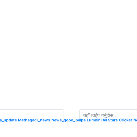
na_update
Mathagadi_news
News_good_palpa
Lumbini All Stars
Cricket
N