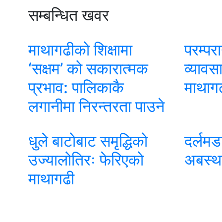
सम्बन्धित खवर
माथागढीको शिक्षामा
परम्पर
‘सक्षम’ को सकारात्मक
व्यावस
प्रभाव: पालिकाकै
माथाग
लगानीमा निरन्तरता पाउने
धुले बाटोबाट समृद्धिको
दर्लमड
उज्यालोतिरः फेरिएको
अबस्था
माथागढी