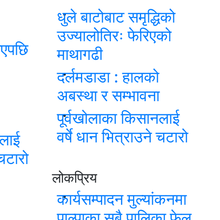
धुले बाटोबाट समृद्धिको
उज्यालोतिरः फेरिएको
आएपछि
माथागढी
दर्लमडाडा : हालको
अबस्था र सम्भावना
पूर्वखोलाका किसानलाई
वर्षे धान भित्राउने चटारो
नलाई
 चटारो
लोकप्रिय
कार्यसम्पादन मुल्यांकनमा
पाल्पाका सबै पालिका फेल