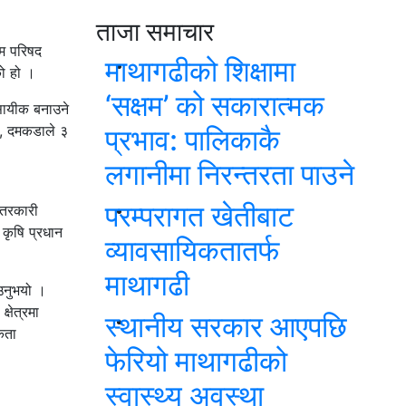
ताजा समाचार
िम परिषद
माथागढीको शिक्षामा
ो हो ।
‘सक्षम’ को सकारात्मक
सायीक बनाउने
य, दमकडाले ३
प्रभाव: पालिकाकै
लगानीमा निरन्तरता पाउने
परम्परागत खेतीबाट
 तरकारी
ल कृषि प्रधान
व्यावसायिकतातर्फ
माथागढी
ाउनुभयो ।
्षेत्रमा
स्थानीय सरकार आएपछि
कता
फेरियो माथागढीको
स्वास्थ्य अवस्था