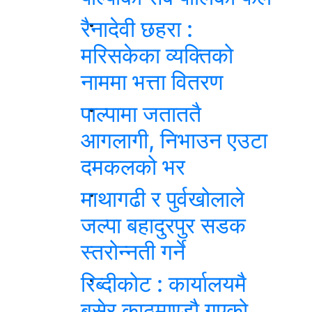
रैनादेवी छहरा :
मरिसकेका व्यक्तिको
नाममा भत्ता वितरण
पाल्पामा जताततै
आगलागी, निभाउन एउटा
दमकलको भर
माथागढी र पुर्वखोलाले
जल्पा बहादुरपुर सडक
स्तरोन्नती गर्ने
रिब्दीकोट : कार्यालयमै
बसेर काठमाण्डौ गएको