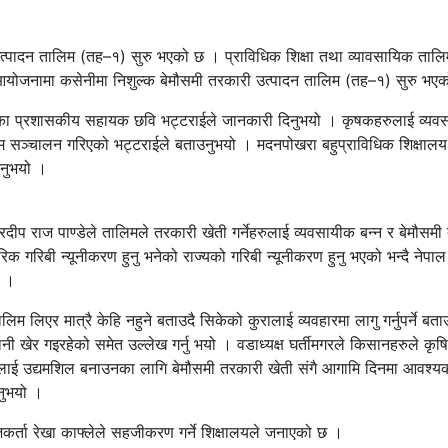
उत्पादन तालिम (तह–१) सुरु भएको छ । प्राविधिक शिक्षा तथा व्यावसायिक ताल
आयोजनामा कसेनीमा निशुल्क बेमौसमी तरकारी उत्पादन तालिम (तह–१) सुरु भएक
का प्रशासकीय सहायक छवि भट्टराईले जानकारी दिनुभयो । कृषकहरुलाई व्यव
लिम सञ्चालन गरिएको भट्टराईले बताउनुभयो । मदनपोखरा बहुप्राविधिक शिक्षाल
उनुभयो ।
रदीप राज पाण्डेले तालिमले तरकारी खेती गर्नेहरुलाई व्यवसायीक बन्न र बेमौसमी
रिवारिक गरिबी न्यूनीकरण हुनु भनेको राज्यको गरिबी न्यूनीकरण हुनु भएको भन्दै नेपा
ो ।
लिम लिएर मात्रै केहि नहुने बताउदै सिकेको कुरालाई व्यवहारमा लागु गर्नुपर्ने बत
खेर गइरहेको समेत उल्लेख गर्नु भयो । वडाध्यक्ष घर्तीमगरले किसानहरुले कृषि क
ुलाई उद्यमशिल बनाउनका लागि बेमौसमी तरकारी खेती संगै आगामि दिनमा आवश्य
उनुभयो ।
कर्ता रेखा काफ्लेले सहजीकरण गर्ने शिक्षालयले जनाएको छ ।