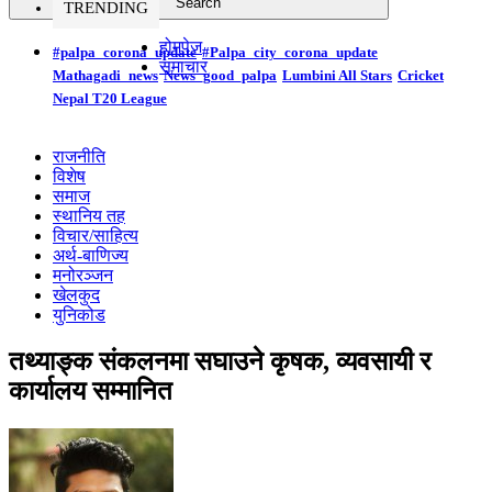
TRENDING
होमपेज
#palpa_corona_update
#Palpa_city_corona_update
समाचार
Mathagadi_news
News_good_palpa
Lumbini All Stars
Cricket
Nepal T20 League
राजनीति
विशेष
समाज
स्थानिय तह
विचार/साहित्य
अर्थ-बाणिज्य
मनोरञ्जन
खेलकुद
युनिकोड
तथ्याङ्क संकलनमा सघाउने कृषक, व्यवसायी र
कार्यालय सम्मानित