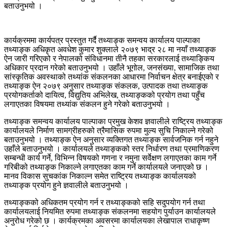
बताउनुभयो ।
कार्यक्रममा कार्यपत्र प्रस्तुत गर्दै तथ्याङ्क समन्वय कार्यालय पाल्पाका
तथ्याङ्क अधिकृत अवधेश कुमार शुक्लाले २०७९ भाद्र २८ मा नयाँ तथ्याङ्क
ऐन जारी गरिएको र नेपालको संविधानमा तीनै तहका सरकारलाई तथ्याङ्किय
अधिकार प्रदान गरेको बताउनुभयो । उहाँले भूगोल, जनसंख्या, सामाजिक तथा
सांस्कृतिक अवस्थाको तथ्यांक संकलनका आधारमा निर्वाचन क्षेत्र बनाईएको र
तथ्याङ्क ऐन २०७९ अनुसार तथ्याङ्क संकलक, उत्पादक तथा तथ्याङ्क
प्रयोगकर्ताको दायित्व, विद्युतिय अभिलेख, तथ्याङ्कको प्रयोग तथा पहुँच
लगाएतका विषयमा तथ्यांक संकलन हुने गरेको बताउनुभयो ।
तथ्याङ्क समन्वय कार्यालय पाल्पाका प्रमुख केशव ज्ञवालीले राष्ट्रिय तथ्याङ्क
कार्यालयले निर्माण सामग्रीहरुको त्रैमासिक रुपमा मुल्य सुचि निकाल्ने गरेको
बताउनुभयो । तथ्याङ्क ऐन अनुसार व्यक्तिगत तथ्याङ्क सार्वजनिक गर्न नहुने
उहाँले बताउनुभयो । कार्यालयले तथ्याङ्कको स्तर निर्धारण तथा प्रमाणिकरण
सम्बन्धी कार्य गर्ने, विभिन्न विषयको गणना र नमुना सर्वेक्षण लगाएतका काम गर्ने
गरिबीको तथ्याङ्क निकाल्ने लगाएतका काम गर्ने कार्यालयले जनाएको छ ।
मानव विकास सुचकांक निकाल्न समेत राष्ट्रिय तथ्याङ्क कार्यालयको
तथ्याङ्क प्रयोग हुने ज्ञवालीले बताउनुभयो ।
तथ्याङ्कको अधिकतम प्रयोग गर्न र तथ्याङ्कको सहि सदुपयोग गर्न तथा
कार्यालयलाई नियमित रुपमा तथ्याङ्क संकलनमा सहयोग पुर्याउन कार्यालयले
अनुरोध गरेको छ । कार्यक्रमका अवसरमा कार्यालयका लेखापाल राधाकृष्ण