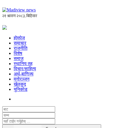
होमपेज
समाचार
राजनीति
विशेष
समाज
स्थानिय तह
विचार/साहित्य
अर्थ-बाणिज्य
मनोरञ्जन
खेलकुद
युनिकोड