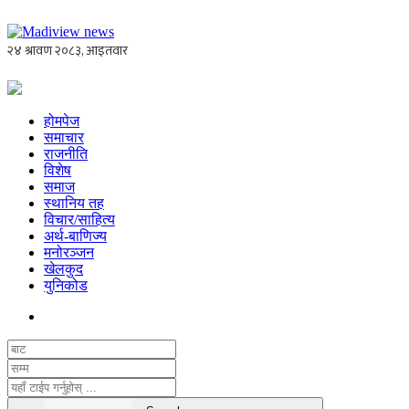
होमपेज
समाचार
राजनीति
विशेष
समाज
स्थानिय तह
विचार/साहित्य
अर्थ-बाणिज्य
मनोरञ्जन
खेलकुद
युनिकोड