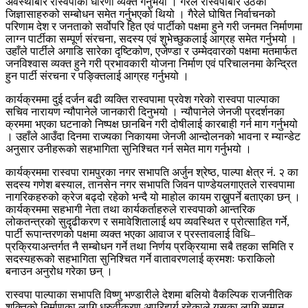
अवस्थाबारे रास्वपाको धारणा व्यक्त गर्नुभयो । गैरेले रास्वपाबारे उठेका
जिज्ञासाहरुको सम्बोधन समेत गर्नुभएको थियो । गैरेले घोषित निर्वाचनको
परिणाम देश र जनताको सर्वोपरि हित एवं पार्टीको पक्षमा हुने गरी जनमत निर्माणमा
लाग्न पार्टीका सम्पूर्ण संरचना, सदस्य एवं शुभेच्छुकलाई आग्रह समेत गर्नुभयो ।
उहाँले पार्टीले अगाडि सारेका दृष्टिकोण, एजेण्डा र उम्मेदवारको पक्षमा मतमार्फत
जनविश्वास व्यक्त हुने गरी प्रभावकारी योजना निर्माण एवं परिचालनमा केन्द्रित
हुन पार्टी संरचना र पङ्क्तिलाई आग्रह गर्नुभयो ।
कार्यक्रममा दुई दर्जन बढी व्यक्ति रास्वपामा प्रवेश गरेको रास्वपा पाल्पाका
सचिव नारायण न्यौपानेले जानकारी दिनुभयो । न्यौपानेले जेनजी प्रदर्शनका
क्रममा भएका घटनाको निष्पक्ष छानबिन गरी दोषीलाई कारबाही गर्न माग गर्नुभयो
। उहाँले आउँदा दिनमा राज्यका निकायमा जेनजी आन्दोलनको भावना र म्यान्डेट
अनुसार उनीहरूको सहभागिता सुनिश्चित गर्न समेत माग गर्नुभयो ।
कार्यक्रममा रास्वपा रामपुरका नगर सभापति अर्जुन श्रेष्ठ, पाल्पा क्षेत्र नं. २ का
सदस्य गणेश बस्याल, तानसेन नगर सभापति जिवन पाण्डेयलगाएतले रास्वपामा
नागरिकहरुको क्रेज बढ्दो रहेको भन्दै यो माहोल कायम राख्नुपर्ने बताएका छन् ।
कार्यक्रममा सहभागी नेता तथा कार्यकर्ताहरुले रास्वपाको आन्तरिक
लोकतन्त्रको सुदृढीकरण र समावेशितालाई थप व्यवस्थित र प्रोत्साहित गर्ने,
पार्टी रूपान्तरणको पक्षमा व्यक्त भएका आवाज र प्रस्तावलाई विधि–
प्रक्रियाअन्तर्गत नै सम्बोधन गर्ने तथा निर्णय प्रक्रियामा सबै तहका समिति र
सदस्यहरूको सहभागिता सुनिश्चित गर्ने वातावरणलाई क्रमशः फराकिलो
बनाउन अनुरोध गरेका छन् ।
रास्वपा पाल्पाका सभापति विष्णु भण्डारीले देशमा बलियो वैकल्पिक राजनीतिक
शक्तिको निर्माणका लागि ध्रुवीकरण अपरिहार्य रहेकाले यसका लागि समान