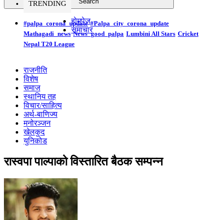
TRENDING
होमपेज
#palpa_corona_update
#Palpa_city_corona_update
समाचार
Mathagadi_news
News_good_palpa
Lumbini All Stars
Cricket
Nepal T20 League
राजनीति
विशेष
समाज
स्थानिय तह
विचार/साहित्य
अर्थ-बाणिज्य
मनोरञ्जन
खेलकुद
युनिकोड
रास्वपा पाल्पाको विस्तारित बैठक सम्पन्न