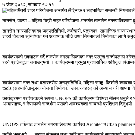
७ जेष्ठ २०८२, सोमबार १७:११
तानसेन, पाल्पा – महिला मैत्री सहर परियोजना अन्तर्गत तानसेन नगरपालिकामा
तानसेन नगरपालिकाका जनप्रतिनिधी, कर्मचारी, पत्रकार, सामाजिक संघसंस्थाक
शहरी विकास सुनिश्चित गर्न आवश्यक नीति तथा नियमावली निर्माणका लागि समुद
कार्यक्रमको उद्घाटन गर्दै तानसेन नगरपालिकाका नगर प्रमुख सन्तोषलाल श्रेष्ठ
रहने प्रतिबद्धता जनाउनुभयो । कार्यक्रममा प्रमुख प्रशासनिक अधिकृत पिताम्बर 
कार्यक्रममा नगर तथा वडास्तरीय जनप्रतिनिधि, महिला समूह, किशोरी क्लबका 
tools (सहभागितामूलक योजना निर्माणका उपकरणहरू) को अभ्यास गरी आफ्ना व
कार्यक्रममा प्रशिक्षकको रूपमा UNOPS की कार्यक्रम विशेषज्ञ नीलम धनुसे र भौ
अभ्यासहरू, र नेपालको सन्दर्भमा यसको आवश्यकता सम्बन्धी प्रशिक्षण दिनुभयो 
UNOPS तर्फबाट तानसेन नगरपालिकामा कार्यरत Architect/Urban planner मञ्जु र
उहाँले भन्नुभयो । “सुझाव संकलन तथा प्रशिक्षण कार्यक्रमले समुदायको आवाज 