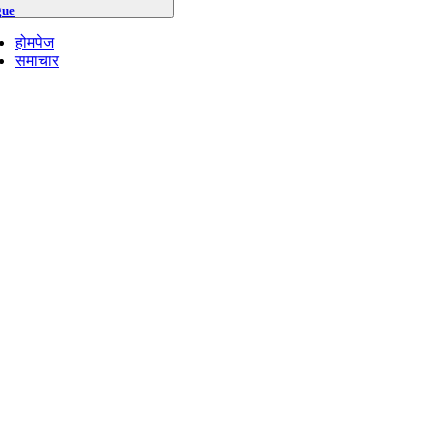
gue
होमपेज
समाचार