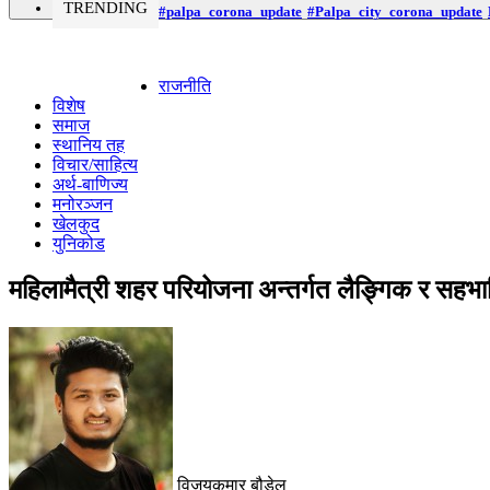
TRENDING
#palpa_corona_update
#Palpa_city_corona_update
राजनीति
विशेष
समाज
स्थानिय तह
विचार/साहित्य
अर्थ-बाणिज्य
मनोरञ्जन
खेलकुद
युनिकोड
महिलामैत्री शहर परियोजना अन्तर्गत लैङ्गिक र सहभ
विजयकुमार बौडेल