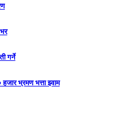
रण
 भर
ी गर्ने
 हजार भ्रमण भत्ता झ्वाम