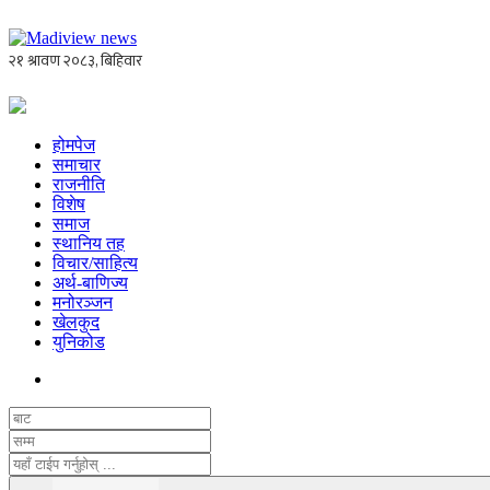
होमपेज
समाचार
राजनीति
विशेष
समाज
स्थानिय तह
विचार/साहित्य
अर्थ-बाणिज्य
मनोरञ्जन
खेलकुद
युनिकोड