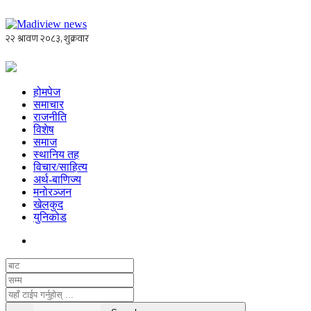
होमपेज
समाचार
राजनीति
विशेष
समाज
स्थानिय तह
विचार/साहित्य
अर्थ-बाणिज्य
मनोरञ्जन
खेलकुद
युनिकोड