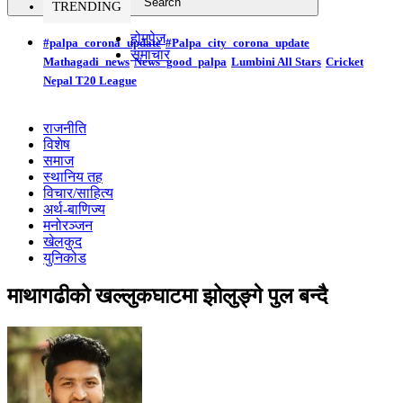
TRENDING
होमपेज
#palpa_corona_update
#Palpa_city_corona_update
समाचार
Mathagadi_news
News_good_palpa
Lumbini All Stars
Cricket
Nepal T20 League
राजनीति
विशेष
समाज
स्थानिय तह
विचार/साहित्य
अर्थ-बाणिज्य
मनोरञ्जन
खेलकुद
युनिकोड
माथागढीको खल्लुकघाटमा झोलुङ्गे पुल बन्दै