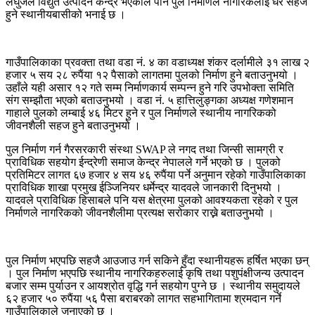
लघुजल विद्युत उत्पादन केन्द्र भएकाले पनि पुल निर्माणले नागरिकलाई धेरै सहज
हुने स्थानीयबासीको भनाई छ ।
गाउँपालिकाका प्रवक्ता तथा वडा नं. ४ का वडाध्यक्ष शंकर दर्लामीले ३१ लाख २
हजार ५ सय २८ रुपैंया १२ पैसाको लागतमा पुलको निर्माण हुने बताउनुभयो ।
उहाँले यही असार १२ गते सम्म निर्माणकार्य सम्पन्न हुने गरि उपभोक्ता समिति
संग सम्झौता भएको बताउनुभयो । वडा नं. ५ हात्तिलुङ्गका अध्यक्ष गणेशमान
गाहाले पुलको लम्बाई ४६ मिटर हुने र पुल निर्माणले स्थानीय नागरिकको
जीवनशैली सहज हुने बताउनुभयो ।
पुल निर्माण गर्न गैरसरकारी संस्था SWAP ले नगद तथा जिन्सी सामग्री र
प्राविधिक सहयोग ईन्द्रेणी समाज केन्द्र नेपालले गर्ने भएको छ । पुलको
प्रतिमिटर लागत ६७ हजार ४ सय ४६ रुपैंया पर्ने अनुमान रहेको गाउँपालिकाका
प्राविधिक शाखा प्रमुख ईञ्जिनियर धर्मेन्द्र यादवले जानकारी दिनुभयो ।
यादवले प्राविधिक हिसाबले पनि यस क्षेत्रमा पुलको आवश्यकता रहेको र पुल
निर्माणले नागरिकको जीवनशैलीमा प्रत्यक्ष सरोकार राख्ने बताउनुभयो ।
पुल निर्माण भएपछि सहजै आउजाउ गर्न सकिने हुँदा स्थानीयहरू हर्षित भएका छन्
। पुल निर्माण भएपछि स्थानीय नागरिकहरुलाई कृषि तथा पशुपंक्षीजन्य उत्पादन
बजार सम्म पुर्याउन र आयश्रोत वृद्धि गर्न सहयोग पुग्ने छ । स्थानीय समुदायले
६२ हजार ५० रुपैंया ५६ पैसा बराबरको लागत सहभागितामा श्रमदान गर्ने
गाउँपालिकाले जनाएको छ ।