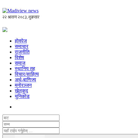
होमपेज
समाचार
राजनीति
विशेष
समाज
स्थानिय तह
विचार/साहित्य
अर्थ-बाणिज्य
मनोरञ्जन
खेलकुद
युनिकोड