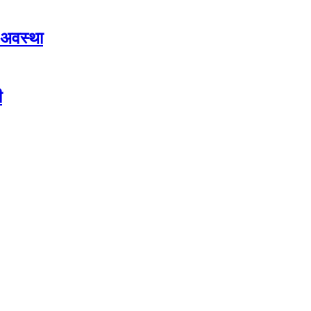
 अवस्था
ी