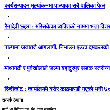
कार्यसम्पादन मुल्यांकनमा पाल्पाका सबै पालिका फेल
रैनादेवी छहरा : मरिसकेका व्यक्तिको नाममा भत्ता वित
पाल्पामा जताततै आगलागी, निभाउन एउटा दमकलको
माथागढी र पुर्वखोलाले जल्पा बहादुरपुर सडक स्तरोन्नत
रिब्दीकोट : कार्यालयमै बसेर काठमाण्डौ गएको भनी ७०
सम्पर्क ठेगाना
माडी भ्यू मिडिया प्रा. लि. द्धारा संचालित