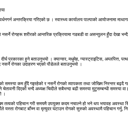
वर्धनगर्न अन्तरक्रिया गरिएको छ । स्वास्थ्य कार्यालय पाल्पाको आयोजनामा माथागढी
सर्ने रोगहरू शरीरको आन्तरिक प्रक्रियामा गडबडी वा असन्तुलन हुँदा देखा भन्दै
ः दीर्घ प्रकारका हुने बताउनुभयो । क्यान्सर, मधुमेह, ग्यास्ट्राइटिस, अम्लपित्त, पत
ि नसर्ने रोगका उदाहरण भएको पौडेलले बताउनुभयो ।
ोगको समस्या कम हुँदै गइरहेको र नसर्ने रोगको व्यापकता तथा जोखिम निरन्तर बढ्
ावनी दिएको भन्दै अध्यक्ष चिदीले सबैभन्दा बढी समस्या मुटुसम्बन्धी समस्या वा हृ
यो ।
 जोखिम तत्वको पहिचान गरी समयमै उपयुक्त कदम नचाल्ने हो भने थप भयावह अवस्था स
ले यस्ता रोगबाट बाँच्न वा मृत्युदर घटाउन रोगको सुरुको अवस्थामै पहिचान गर्नु, न