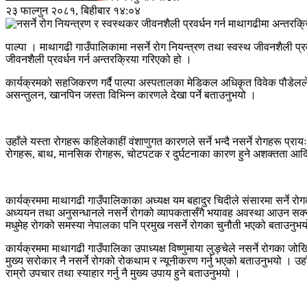
२३ फाल्गुन २०८१, बिहीबार १४:०४
पाल्पा । माथागढी गाउँपालिकामा नसर्ने रोग नियन्त्रण तथा स्वस्थ जीवनशैली प्र
जीवनशैली प्रवर्धन गर्न अन्तरक्रिया गरिएको हो ।
कार्यक्रमको सहजिकरण गर्दै पाल्पा अस्पतालका मेडिकल अधिकृत विवेक पौडेलले न
असन्तुलन, खानपिन जस्ता विभिन्न कारणले देखा पर्ने बताउनुभयो ।
उहाँले यस्ता रोगहरू कहिलेकाहीं वंशाणुगत कारणले सर्ने भन्दै नसर्ने रोगहरू प्राय
रोगहरू, बाथ, मानसिक रोगहरू, चोटपटक र दुर्घटनाका कारण हुने अशक्तता आद
कार्यक्रममा माथागढी गाउँपालिकाका अध्यक्ष यम बहादुर चिदीले संसारमा सर्ने र
अध्ययन तथा अनुसन्धानले नसर्ने रोगको व्यापकतासँगै भयावह अवस्था आउन सक्ने चेत
मधुमेह रोगको समस्या नेपालका पनि प्रमुख नसर्ने रोगका चुनौती भएको बताउनुभ
कार्यक्रममा माथागढी गाउँपालिका उपाध्यक्ष विष्णुमाया लुङ्चेले नसर्ने रोगका
मुख्य सरोकार नै नसर्ने रोगको रोकथाम र न्यूनीकरण गर्नु भएको बताउनुभयो । उहाँ
राम्रो उपचार तथा स्याहार गर्नु नै मुख्य उपाय हुने बताउनुभयो ।