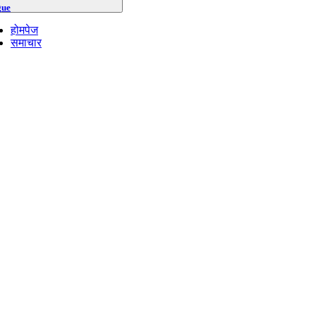
gue
होमपेज
समाचार