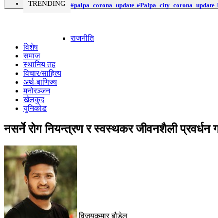
TRENDING
#palpa_corona_update
#Palpa_city_corona_update
राजनीति
विशेष
समाज
स्थानिय तह
विचार/साहित्य
अर्थ-बाणिज्य
मनोरञ्जन
खेलकुद
युनिकोड
नसर्ने रोग नियन्त्रण र स्वस्थकर जीवनशैली प्रवर्धन ग
विजयकुमार बौडेल