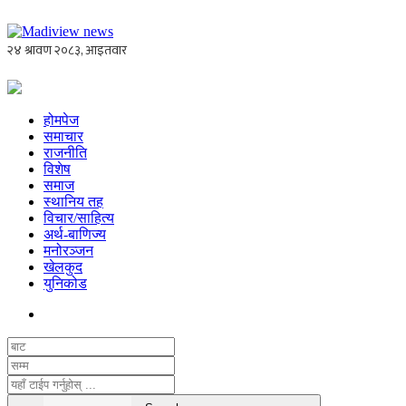
होमपेज
समाचार
राजनीति
विशेष
समाज
स्थानिय तह
विचार/साहित्य
अर्थ-बाणिज्य
मनोरञ्जन
खेलकुद
युनिकोड