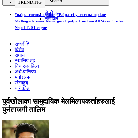
TRENDING
होमपेज
#palpa_corona_update
#Palpa_city_corona_update
समाचार
Mathagadi_news
News_good_palpa
Lumbini All Stars
Cricket
Nepal T20 League
राजनीति
विशेष
समाज
स्थानिय तह
विचार/साहित्य
अर्थ-बाणिज्य
मनोरञ्जन
खेलकुद
युनिकोड
पुर्वखोलाका सामुदायिक मेलमिलापकर्ताहरुलाई
पुर्नताजगी तालिम