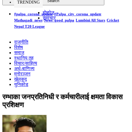
TRENDING
होमपेज
#palpa_corona_update
#Palpa_city_corona_update
समाचार
Mathagadi_news
News_good_palpa
Lumbini All Stars
Cricket
Nepal T20 League
राजनीति
विशेष
समाज
स्थानिय तह
विचार/साहित्य
अर्थ-बाणिज्य
मनोरञ्जन
खेलकुद
युनिकोड
रम्भाका जनप्रतिनिधी र कर्मचारीलाई क्षमता विकास
प्रशिक्षण