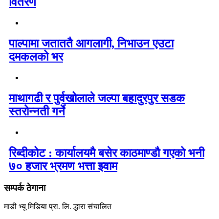
वितरण
पाल्पामा जताततै आगलागी, निभाउन एउटा
दमकलको भर
माथागढी र पुर्वखोलाले जल्पा बहादुरपुर सडक
स्तरोन्नती गर्ने
रिब्दीकोट : कार्यालयमै बसेर काठमाण्डौ गएको भनी
७० हजार भ्रमण भत्ता झ्वाम
सम्पर्क ठेगाना
माडी भ्यू मिडिया प्रा. लि. द्धारा संचालित