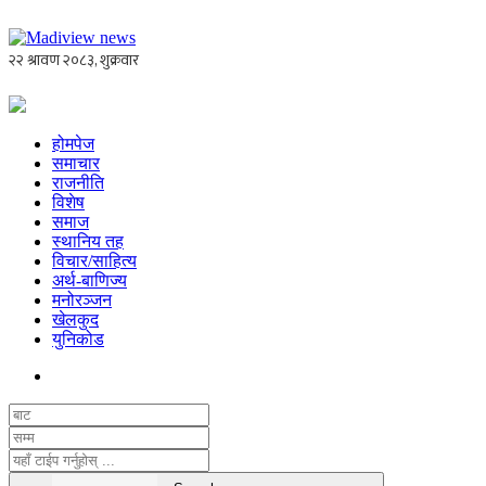
होमपेज
समाचार
राजनीति
विशेष
समाज
स्थानिय तह
विचार/साहित्य
अर्थ-बाणिज्य
मनोरञ्जन
खेलकुद
युनिकोड