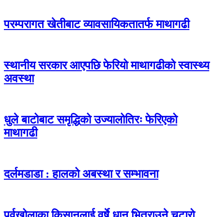
परम्परागत खेतीबाट व्यावसायिकतातर्फ माथागढी
स्थानीय सरकार आएपछि फेरियो माथागढीको स्वास्थ्य
अवस्था
धुले बाटोबाट समृद्धिको उज्यालोतिरः फेरिएको
माथागढी
दर्लमडाडा : हालको अबस्था र सम्भावना
पूर्वखोलाका किसानलाई वर्षे धान भित्राउने चटारो