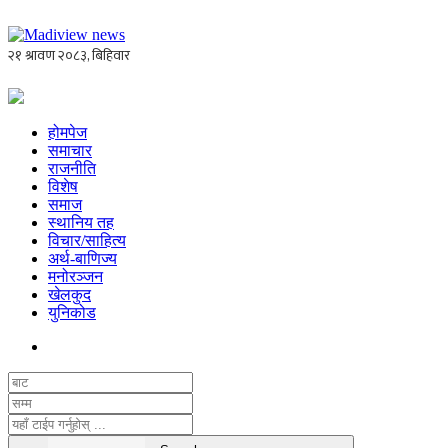
होमपेज
समाचार
राजनीति
विशेष
समाज
स्थानिय तह
विचार/साहित्य
अर्थ-बाणिज्य
मनोरञ्जन
खेलकुद
युनिकोड