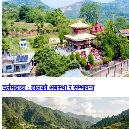
दर्लमडाडा : हालको अबस्था र सम्भावना