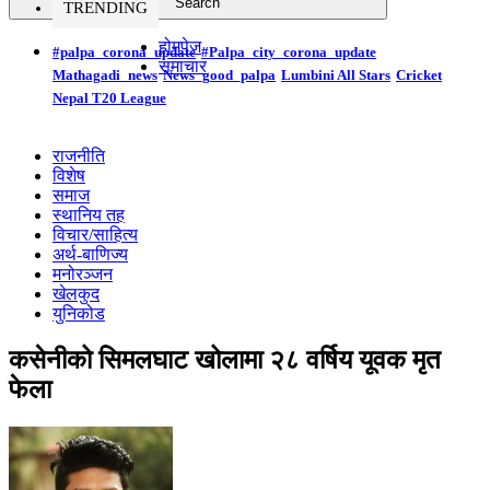
TRENDING
होमपेज
#palpa_corona_update
#Palpa_city_corona_update
समाचार
Mathagadi_news
News_good_palpa
Lumbini All Stars
Cricket
Nepal T20 League
राजनीति
विशेष
समाज
स्थानिय तह
विचार/साहित्य
अर्थ-बाणिज्य
मनोरञ्जन
खेलकुद
युनिकोड
कसेनीको सिमलघाट खोलामा २८ वर्षिय यूवक मृत
फेला