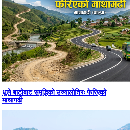
धुले बाटोबाट समृद्धिको उज्यालोतिरः फेरिएको
माथागढी