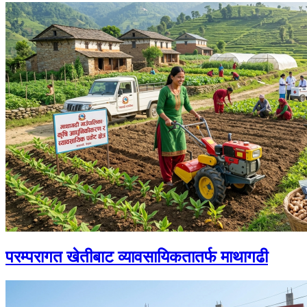
परम्परागत खेतीबाट व्यावसायिकतातर्फ माथागढी