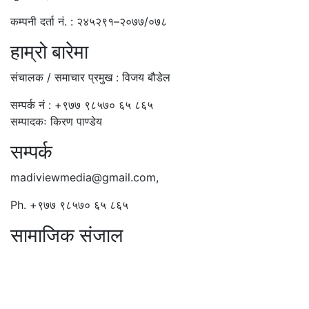
कम्पनी दर्ता नं. : २४५२९१–२०७७/०७८
हाम्रो बारेमा
संचालक / समाचार प्रमुख : विजय बौडेल
सम्पर्क नं : +९७७ ९८५७० ६५ ८६५
सम्पादकः किरण पाण्डेय
सम्पर्क
madiviewmedia@gmail.com,
Ph. +९७७ ९८५७० ६५ ८६५
सामाजिक संजाल
© 2026 Copyright Madi View Media Pvt. Ltd. | All
rights reserved