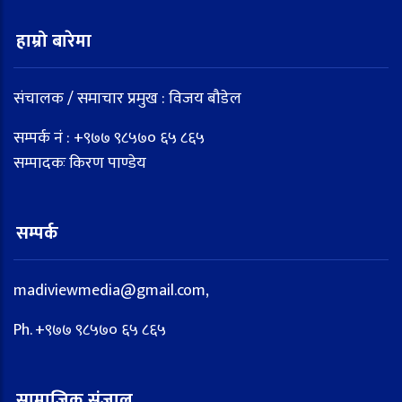
हाम्रो बारेमा
संचालक / समाचार प्रमुख : विजय बौडेल
सम्पर्क नं : +९७७ ९८५७० ६५ ८६५
सम्पादकः किरण पाण्डेय
सम्पर्क
madiviewmedia@gmail.com,
Ph. +९७७ ९८५७० ६५ ८६५
सामाजिक संजाल