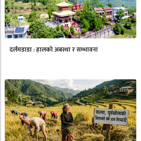
दर्लमडाडा : हालको अबस्था र सम्भावना