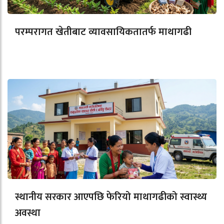
परम्परागत खेतीबाट व्यावसायिकतातर्फ माथागढी
स्थानीय सरकार आएपछि फेरियो माथागढीको स्वास्थ्य
अवस्था