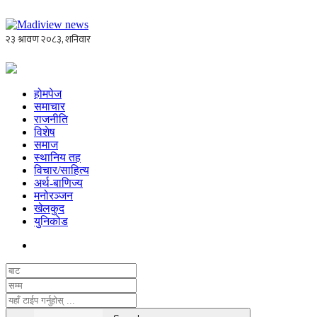
होमपेज
समाचार
राजनीति
विशेष
समाज
स्थानिय तह
विचार/साहित्य
अर्थ-बाणिज्य
मनोरञ्जन
खेलकुद
युनिकोड