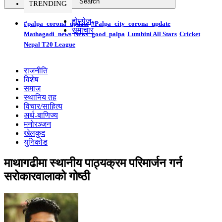
TRENDING
होमपेज
#palpa_corona_update
#Palpa_city_corona_update
समाचार
Mathagadi_news
News_good_palpa
Lumbini All Stars
Cricket
Nepal T20 League
राजनीति
विशेष
समाज
स्थानिय तह
विचार/साहित्य
अर्थ-बाणिज्य
मनोरञ्जन
खेलकुद
युनिकोड
माथागढीमा स्थानीय पाठ्यक्रम परिमार्जन गर्न
सरोकारवालाको गोष्ठी