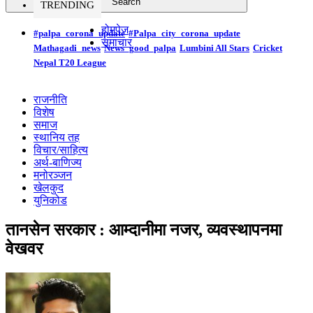
TRENDING
होमपेज
#palpa_corona_update
#Palpa_city_corona_update
समाचार
Mathagadi_news
News_good_palpa
Lumbini All Stars
Cricket
Nepal T20 League
राजनीति
विशेष
समाज
स्थानिय तह
विचार/साहित्य
अर्थ-बाणिज्य
मनोरञ्जन
खेलकुद
युनिकोड
तानसेन सरकार : आम्दानीमा नजर, व्यवस्थापनमा
वेखवर