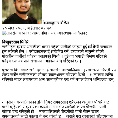
विजयकुमार बौडेल
२० जेष्ठ २०८१, आईतवार ०९:५०
विष्णुप्रसाद घिमिरे
रानीमहल दरवार अगाडीको भागमा रहेको पानीको फोहरा दुई वर्ष देखी संचालन
हुन सकेको छैन् । पर्यटकहरुलाई आर्कषित गर्न, दरवारको सामुन्ने रहेको
पोखरीमा पानीको फोहरा वनाइएको थियो । दुई वर्ष अगाडी निर्माण गरिएको
फोहरा एक वर्ष पनि संचालन नभईकन बन्द गरिएको छ ।
पुरातत्व विभागबाट रानीमहललाई तानसेन नगरपालिकामा हस्तान्तरण गरेपछी २५
लाख खर्चेर रानीमहलको सौन्र्दय व्यवस्थापन गरिएको थियो । ७ लाखमा खरिद
गरिएको मोटर लगायतका अन्य सामाग्रीहरु एक वर्ष नचलाईकन थन्किएका छन्
।
तानसेन नगरपालिकाका इन्जिनियर रामप्रसाद श्रेष्ठका अनुसार पोखरीबाट
पानी चुहिएको र दरवारको तल्लो भागमा लेउ लागेको कारण पोखरीमा पानी
फोहरा बन्द गरिएको हो । नगरपालिकाले पोखरीको पानी रोक्ने उपाय
अपनाउनुको साटो फोहरा नै बन्द गरेको छ । जसले गर्दा दरवारको सौन्र्दयतामा