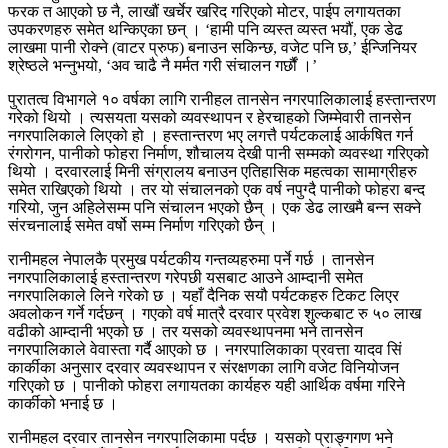
फरक त आएको छ नै, लाखौं खर्चेर खरिद गरिएको मोटर, पाईप लगायतका
उपकरणहरु समेत थन्किएका छन् । ‘हामी पनि व्यस्त व्यस्त भयौं, एक डेढ
लाखमा पानी रोक्ने (वाटर प्रुफ) बनाउन सकिन्छ, वजेट पनि छ,’ ईन्जिनियर
श्रेष्ठले भन्नुभयो, ‘अव चाढै नै मर्मत गरी संचालन गर्छौं ।’
पुरातत्व विभागले १० वर्षका लागि रानीहल तानसेन नगरपालिकालाई हस्तान्तरण
गरेको थियो । त्यसयता यसको व्यवस्थापन र हेरचाहको जिम्मेवारी तानसेन
नगरपालिकाले लिएको हो । हस्तान्तरण भए लगत्तै पर्यटकलाई आर्कषित गर्न
रंगरोगन, पानीको फोहरा निर्माण, शौचालय देखी पानी सम्मको व्यवस्था गरिएको
थियो । दरवारलाई मिनी संग्रालय बनाउन एतिहासिक महत्वका सामाग्रीहरु
समेत राखिएको थियो । तर यो संचालनको एक वर्ष नपुग्दै पानीको फोहरा बन्द
गरियो, जुन अहिलेसम्म पनि संचालन भएको छैन् । एक डेढ लाखमै बन्न सक्ने
संरचनालाई समेत वर्षो सम्म निर्माण गरिएको छैन् ।
रानीमहल नेपालकै प्रमुख पर्यटकीय गन्तव्यहरुमा पर्ने गर्छ । तानसेन
नगरपालिकालाई हस्तान्तरण गरेपछी यसबाट आउने आम्दानी समेत
नगरपालिकाले लिने गरेको छ । यहाँ दैनिक सयौ पर्यटकहरु टिकट लिएर
अवलोकन गर्ने गर्दछन् । गएको वर्ष मात्रै दरवार प्रवेश शुल्कबाट रु ५० लाख
वढीको आम्दानी भएको छ । तर यसको व्यवस्थापनमा भने तानसेन
नगरपालिकाले वेवास्ता गर्दै आएको छ । नगरपालिकाका प्रवत्ता यादव सिं
कार्कीका अनुसार दरवार व्यवस्थापन र संरक्षणका लागि वजेट विनियोजन
गरिएको छ । पानीको फोहरा लगायतका कार्यहरु यही आर्थिक वर्षमा गरिने
कार्कीको भनाई छ ।
रानीमहल दरवार तानसेन नगरपालिकामा पर्दछ । यसको प्राङ्गगण भने