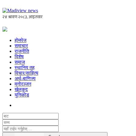
होमपेज
समाचार
राजनीति
विशेष
समाज
स्थानिय तह
विचार/साहित्य
अर्थ-बाणिज्य
मनोरञ्जन
खेलकुद
युनिकोड