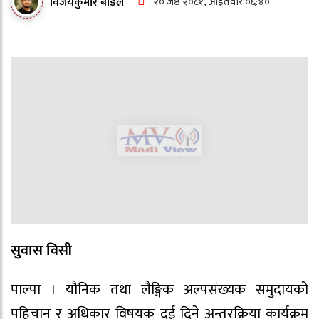
२० जेष्ठ २०८१, आईतवार ०६:४०
विजयकुमार बौडेल
सुवास विसी
पाल्पा । यौनिक तथा लैङ्गिक अल्पसंख्यक समुदायको
पहिचान र अधिकार विषयक दुई दिने अन्तरक्रिया कार्यक्रम