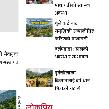
माथागढीको स्वास्थ्य
अवस्था
धुले बाटोबाट
समृद्धिको उज्यालोतिरः
फेरिएको माथागढी
दर्लमडाडा : हालको
ी सेवायूक्त
अबस्था र सम्भावना
्ण संस्थागत
पूर्वखोलाका
किसानलाई वर्षे धान
भित्राउने चटारो
लोकप्रिय