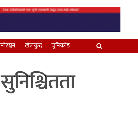
नोरञ्जन
खेलकुद
युनिकोड
 सुनिश्चितता