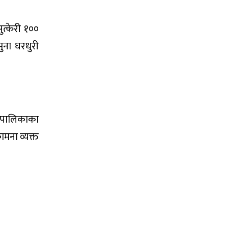
त्केरी १००
मुना घरधुरी
ाउँपालिकाका
ामना व्यक्त