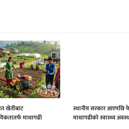
गत खेतीबाट
स्थानीय सरकार आएपछि फ
यिकतातर्फ माथागढी
माथागढीको स्वास्थ्य अवस्