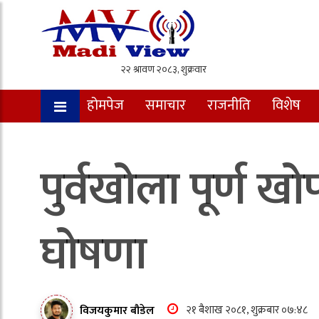
होमपेज
समाचार
राजनीति
विशेष
पुर्वखोला पूर्ण खो
घोषणा
२१ बैशाख २०८१, शुक्रबार ०७:४८
विजयकुमार बौडेल