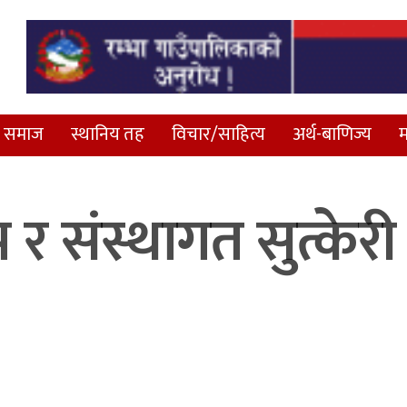
समाज
स्थानिय तह
विचार/साहित्य
अर्थ-बाणिज्य
म
प र संस्थागत सुत्केरी