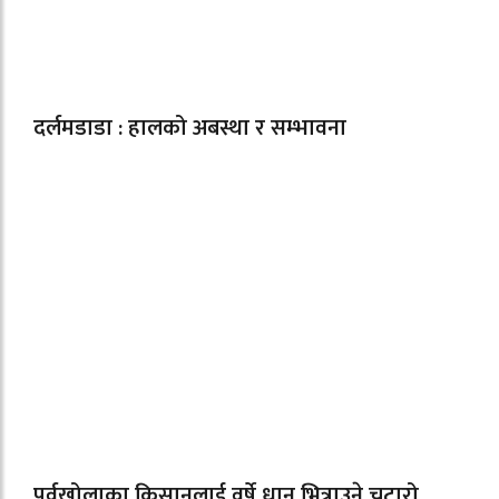
दर्लमडाडा : हालको अबस्था र सम्भावना
पूर्वखोलाका किसानलाई वर्षे धान भित्राउने चटारो