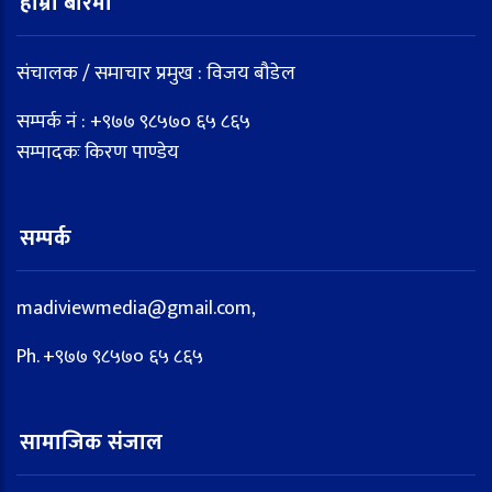
हाम्रो बारेमा
संचालक / समाचार प्रमुख : विजय बौडेल
सम्पर्क नं : +९७७ ९८५७० ६५ ८६५
सम्पादकः किरण पाण्डेय
सम्पर्क
madiviewmedia@gmail.com,
Ph. +९७७ ९८५७० ६५ ८६५
सामाजिक संजाल