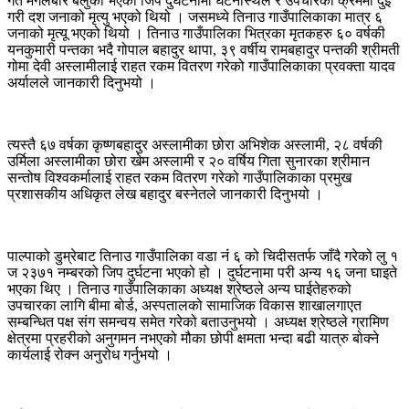
गत मंगलबार बेलुका भएको जिप दुर्घटनामा घटनास्थल र उपचारका क्रममा दुई
गरी दश जनाको मृत्यु भएको थियो । जसमध्ये तिनाउ गाउँपालिकाका मात्र ६
जनाको मृत्यू भएको थियो । तिनाउ गाउँपालिका भित्रका मृतकहरु ६० वर्षकी
यनकुमारी पन्तका भदै गोपाल बहादुर थापा, ३९ वर्षीय रामबहादुर पन्तकी श्रीमती
गोमा देवी अस्लामीलाई राहत रकम वितरण गरेको गाउँपालिकाका प्रवक्ता यादव
अर्यालले जानकारी दिनुभयो ।
त्यस्तै ६७ वर्षका कृष्णबहादुर अस्लामीका छोरा अभिशेक अस्लामी, २८ वर्षकी
उर्मिला अस्लामीका छोरा खेम अस्लामी र २० वर्षिय गिता सुनारका श्रीमान
सन्तोष विश्वकर्मालाई राहत रकम वितरण गरेको गाउँपालिकाका प्रमुख
प्रशासकीय अधिकृत लेख बहादुर बस्नेतले जानकारी दिनुभयो ।
पाल्पाको डुम्रेबाट तिनाउ गाउँपालिका वडा नंं ६ को चिदीसतर्फ जाँदै गरेको लु १
ज २३७१ नम्बरको जिप दुर्घटना भएको हो । दुर्घटनामा परी अन्य १६ जना घाइते
भएका थिए । तिनाउ गाउँपालिकाका अध्यक्ष श्रेष्ठले अन्य घाईतेहरुको
उपचारका लागि बीमा बोर्ड, अस्पतालको सामाजिक विकास शाखालगाएत
सम्बन्धित पक्ष संग समन्वय समेत गरेको बताउनुभयो । अध्यक्ष श्रेष्ठले ग्रामिण
क्षेत्रमा प्रहरीको अनुगमन नभएको मौका छोपी क्षमता भन्दा बढी यात्रु बोक्ने
कार्यलाई रोक्न अनुरोध गर्नुभयो ।