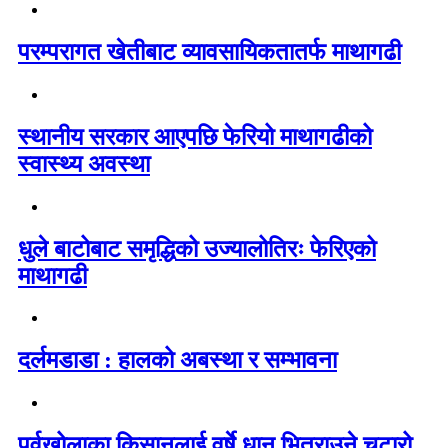
परम्परागत खेतीबाट व्यावसायिकतातर्फ माथागढी
स्थानीय सरकार आएपछि फेरियो माथागढीको
स्वास्थ्य अवस्था
धुले बाटोबाट समृद्धिको उज्यालोतिरः फेरिएको
माथागढी
दर्लमडाडा : हालको अबस्था र सम्भावना
पूर्वखोलाका किसानलाई वर्षे धान भित्राउने चटारो