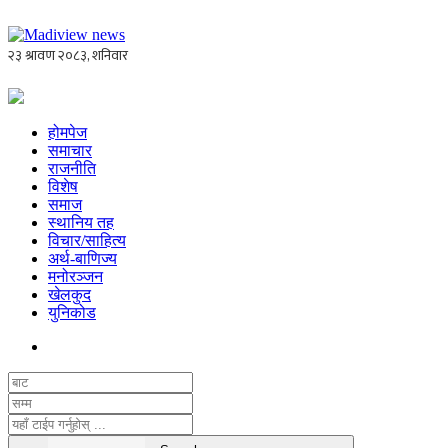
होमपेज
समाचार
राजनीति
विशेष
समाज
स्थानिय तह
विचार/साहित्य
अर्थ-बाणिज्य
मनोरञ्जन
खेलकुद
युनिकोड