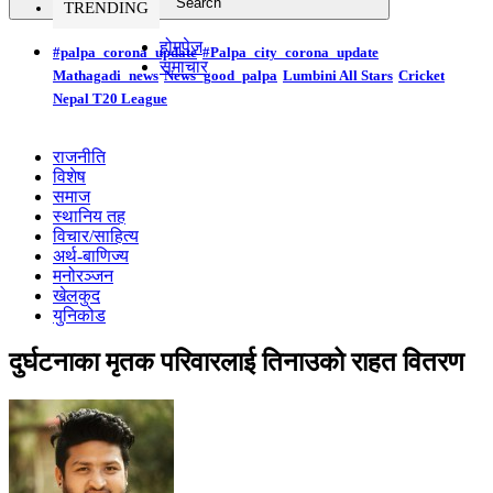
TRENDING
होमपेज
#palpa_corona_update
#Palpa_city_corona_update
समाचार
Mathagadi_news
News_good_palpa
Lumbini All Stars
Cricket
Nepal T20 League
राजनीति
विशेष
समाज
स्थानिय तह
विचार/साहित्य
अर्थ-बाणिज्य
मनोरञ्जन
खेलकुद
युनिकोड
दुर्घटनाका मृतक परिवारलाई तिनाउको राहत वितरण