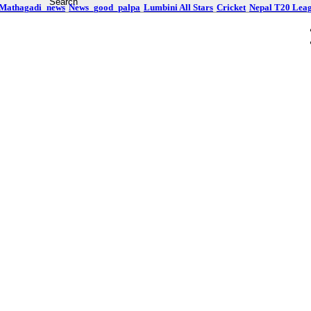
Mathagadi_news
News_good_palpa
Lumbini All Stars
Cricket
Nepal T20 Lea