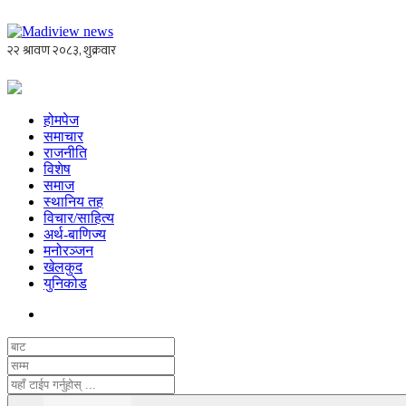
होमपेज
समाचार
राजनीति
विशेष
समाज
स्थानिय तह
विचार/साहित्य
अर्थ-बाणिज्य
मनोरञ्जन
खेलकुद
युनिकोड