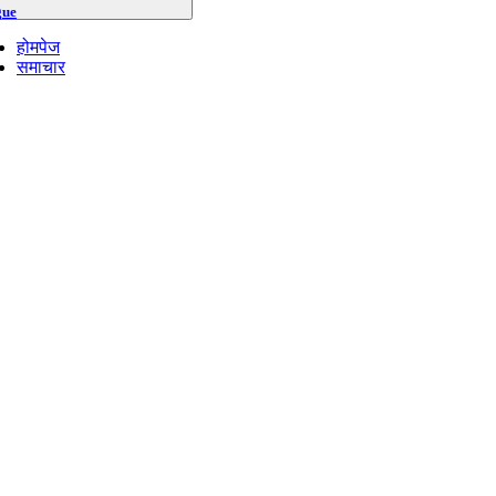
gue
होमपेज
समाचार