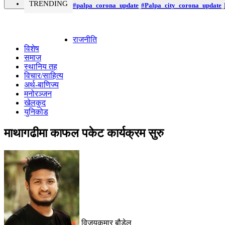
TRENDING
#palpa_corona_update
#Palpa_city_corona_update
राजनीति
विशेष
समाज
स्थानिय तह
विचार/साहित्य
अर्थ-बाणिज्य
मनोरञ्जन
खेलकुद
युनिकोड
माथागढीमा काफल पकेट कार्यक्रम सुरु
विजयकुमार बौडेल