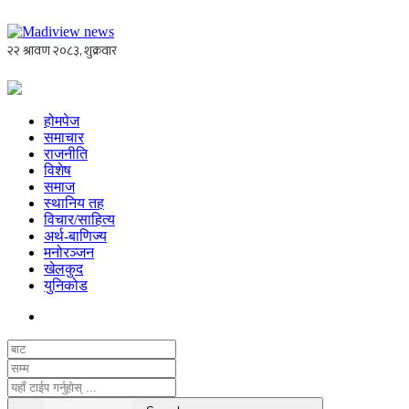
होमपेज
समाचार
राजनीति
विशेष
समाज
स्थानिय तह
विचार/साहित्य
अर्थ-बाणिज्य
मनोरञ्जन
खेलकुद
युनिकोड