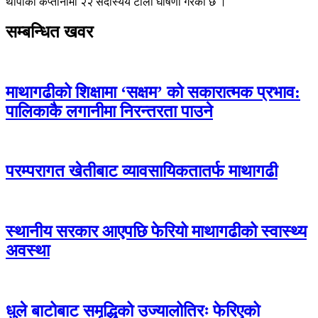
थापाको कप्तानीमा २२ सदस्यिय टोली घोषणा गरेको छ ।
सम्बन्धित खवर
माथागढीको शिक्षामा ‘सक्षम’ को सकारात्मक प्रभाव:
पालिकाकै लगानीमा निरन्तरता पाउने
परम्परागत खेतीबाट व्यावसायिकतातर्फ माथागढी
स्थानीय सरकार आएपछि फेरियो माथागढीको स्वास्थ्य
अवस्था
धुले बाटोबाट समृद्धिको उज्यालोतिरः फेरिएको