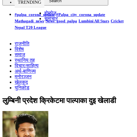
TRENDING
होमपेज
#palpa_corona_update
#Palpa_city_corona_update
समाचार
Mathagadi_news
News_good_palpa
Lumbini All Stars
Cricket
Nepal T20 League
राजनीति
विशेष
समाज
स्थानिय तह
विचार/साहित्य
अर्थ-बाणिज्य
मनोरञ्जन
खेलकुद
युनिकोड
लुम्बिनी प्रदेश क्रिकेटमा पाल्पाका दुइ खेलाडी