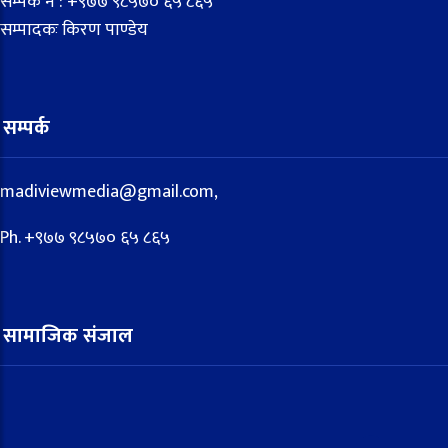
सम्पर्क नं : +९७७ ९८५७० ६५ ८६५
सम्पादकः किरण पाण्डेय
सम्पर्क
madiviewmedia@gmail.com,
Ph. +९७७ ९८५७० ६५ ८६५
सामाजिक संजाल