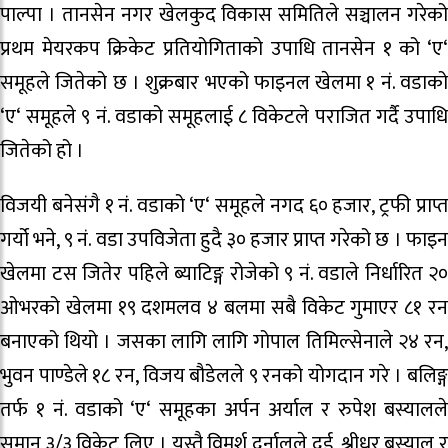
पाल्पा । तानसेन नगर खेलकुद विकास समितिले सञ्चालन गरेको
प्रथम मेयरकप क्रिकेट प्रतियोगिताको उपाधि तानसेन १ को ‘ए‘
समूहले जितेको छ । शुक्रबार भएको फाइनल खेलमा १ नं. वडाको
‘ए‘ समूहले ९ नं. वडाको समूहलाई ८ विकेटले पराजित गर्दै उपाधि
जितेको हो ।
विजयी बनेसंगै १ नं. वडाको ‘ए‘ समूहले नगद ६० हजार, ट्रफी प्राप्त
गर्यो भने, ९ नं. वडा उपविजेता हुदै ३० हजार प्राप्त गरेको छ । फाइन
खेलमा टस जितेर पहिले ब्याटिङ्ग रोजेको ९ नं. वडाले निर्धारित २०
ओभरको खेलमा १९ दशमलव ४ बलमा सबै विकेट गुमाएर ८१ रन
बनाएको थियो । जसका लागि लागि गोपाल तिमिल्सेनाले २४ रन,
भुवन पाण्डेले १८ रन, विजय बौडेलले ९ रनको योगदान गरे । बलिङ्ग
तर्फ १ नं. वडाको ‘ए‘ समूहका अर्पन अर्याल र रुपेश बस्यालले
समान ३/३ विकेट लिए । यस्तै विमर्श दर्नालले दुई, श्रीधर बस्याल र