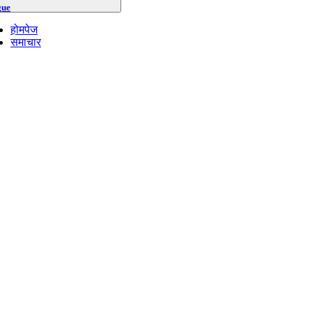
gue
होमपेज
समाचार