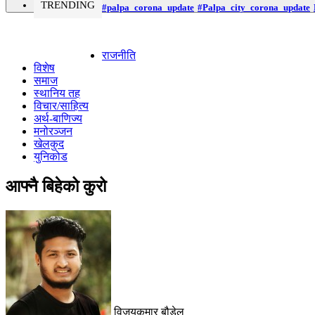
TRENDING
#palpa_corona_update
#Palpa_city_corona_update
राजनीति
विशेष
समाज
स्थानिय तह
विचार/साहित्य
अर्थ-बाणिज्य
मनोरञ्जन
खेलकुद
युनिकोड
आफ्नै बिहेको कुरो
विजयकुमार बौडेल