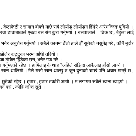
ेटाकेटी र सामान बोक्ने माछे सबै लोर्याङ् लोर्याङ्ग हिँडेरै आरेभन्जिङ पुगियो ।
इ जस्ता टाठाबाठाले एउटा बस संग कुरा गर्नुभयो । बसवालाले – ठिक छ , बेहुला लाई
र अनुरोध गर्नुभयो ।सबैले कानमा ठेँडो हाले झैँ सुनेको नसुनेइ गरे , कौनै मुर्दार
ा खोलेर कट्टुका भरमा आँधी तरियो।
 बाजा ठोकेर हिँडेका छन, भनेर गफ गरे ।
त गर्नुभएको रहेछ । हामिलाइ के थाह ?अहिले संझिदा आफैलाइ हाँसो लाग्ने ।
 बसेर खान थालियो ।मैले यसो खान थाल्छु त जुन दुनाको चाखे पनि अचार मात्रै छ ,
ैनछ । छुटेको रहेछ । हतार , हतार तर्कारी आयो । म लगायत सबैले खाना खाइयो ।
्न बसे , कोहि जन्ति सुते ।