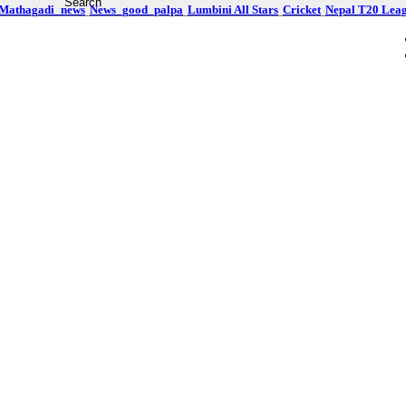
Mathagadi_news
News_good_palpa
Lumbini All Stars
Cricket
Nepal T20 Lea