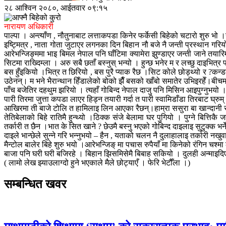
२८ आश्विन २०८०, आईतवार ०९:१५
नारायण अधिकारी
पाल्पा । अन्त्याँण , नौतुनाबाट लत्ताकपडा किनेर फर्केसी बिहेको चटारो शुरु भो
इष्ट्मित्र , नाता गोता जुटाएर लगनका दिन बिहान नौ बजे नै जन्ती प्रस्थान गरियो
आरेभन्जिङ्ममा भाइ बिमल नेपाल पनि घाँटिमा क्यामेरा झुण्डाएर जन्ती जाने तयारि
सिटमा राख्दिम्ला । अरु सबै छताँ बस्नुस् भन्यो । हुन्छ भनेर म र लच्छु दाइभित्र
बस हुँइकियो ।भित्र त छिरियो , बस पुरै प्याक रैछ ।सिट कोले छोड्थ्यो र ?कन्डक्ट
उठेनन्। म भने भैरान्थान हिँडालेको बोको झैँ बसको खाँबो समातेर उभिइरहेँ।बीचम
पाँच बजेतिर दहथुम झरियो । त्यहाँ गोबिन्द नेपाल दाजु पनि मिसिन आइपुग्नुभ
पारी तिरमा जुत्ता कपडा लाएर हिड्न तयारी गर्दा त पारी स्वामिडाँडा तिरबाट घ्रुम
आखिरमा ती बाजे टोलि त हामिलाइ लिन आएका रैछन्।हाम्रा ससुरा बा खान्दानी र स
तेतिबेलाको बिहे रातिमै हुन्थ्यो ।ठिक्क संजे बेलामा घर पुगियो । पुग्ने बित्
तर्कारी त छैन ।भात के सित खाने ? छेउमै बस्नु भएको गोबिन्द दाइलाइ सुटुक्क भनेँ
दाइले भान्छेले सुन्ने गरि भन्नुभयो – हैन , यताको चलन नै दुलाहालाइ तर्कारी 
मैन्टोल बालेर बिहे शुरु भयो ।आरेभन्जिङ् मा पचास रुपैयाँ मा किनेको रंगिन चश्
बाजा पनि घरी घरी बजिरहे । बिहान झिसमिसेमै बिबाह सकियो । दुलही अन्माइदि
( लामो लेख झ्याउलाग्दो हुने भएकाले मैले छोट्याएँ । फेरि भेटौँला ।)
सम्बन्धित खवर