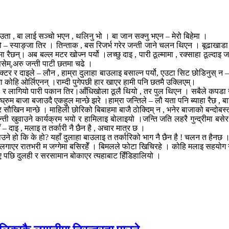
 ।उता , बा लाई सञ्चो भएन , थलिनु भो । बा जान सक्नु भएन – मेरो बिहेमा ।
 – स्याङ्जा तिर । तिन्ताक , बस रिजर्भ गरेर जन्ती जाने चलन थिएन । बूढाखाडा , क
मा रैछन्। अब बल्ल मटर खोज्न पर्यो ।लच्छु दाइ , पारी ठूल्मामा , रक्साहा ठूल्दा
 पसेम्,अरु जन्ती पाटी छतमा चढे ।
र र दाइले – लौन , हाम्रा दुलाहा बाउलाइ बसाल्न पर्यो, एउटा सिट छोडिनुस् न – भने
ा कोहि ओर्लिएनन् ।राम्दी पुगेपछी हार खाएर हामी पनि छतमै उक्लिएम्।
यो । र लागियो पारी पकान तिर।आँधिखोला ठूलै थियो , तर पुल थिएन । सबैले कपड
् घ्रुम बाजा बजाउदै एकहुल मान्छे झरे ।हाम्रा जन्तिले – लौ यता पनि ब्याहा रैछ ,
ौखिन मान्छे । माहिली छोरिको बिबाहमा बाजै ठोक्दिम् न , भनेर बाजाको बन्दोबस्
तिकै जन्ती खुवाउने कार्यक्रम भयो र हामिलाइ बोलाइयो ।जन्ति जति लहरै गुन्द्रीमा
 – दाइ , मलाइ त तर्कारी नै छैन है , अचार मात्र छ ।
नखुवाउने हो कि के हो? यहाँ दुलाहा बाउलाइ त तर्कारिको भाग नै छैन है ! चलन त ह
मा लगाएर रातभरी म जग्गेमा बसिरहेँ । बिमलले फोटा खिचिरहे । कोहि मलाइ सहयोग गर
ए पछि दुलही र सरसामान बोकाएर त्यहाबाट हिँडिहालियो ।