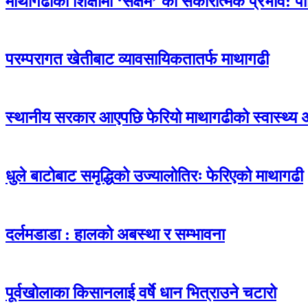
माथागढीको शिक्षामा ‘सक्षम’ को सकारात्मक प्रभाव: प
परम्परागत खेतीबाट व्यावसायिकतातर्फ माथागढी
स्थानीय सरकार आएपछि फेरियो माथागढीको स्वास्थ्य 
धुले बाटोबाट समृद्धिको उज्यालोतिरः फेरिएको माथागढी
दर्लमडाडा : हालको अबस्था र सम्भावना
पूर्वखोलाका किसानलाई वर्षे धान भित्राउने चटारो