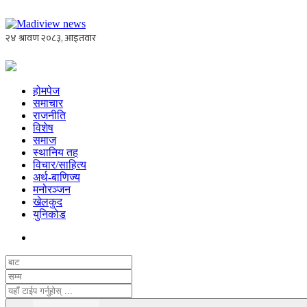
होमपेज
समाचार
राजनीति
विशेष
समाज
स्थानिय तह
विचार/साहित्य
अर्थ-बाणिज्य
मनोरञ्जन
खेलकुद
युनिकोड