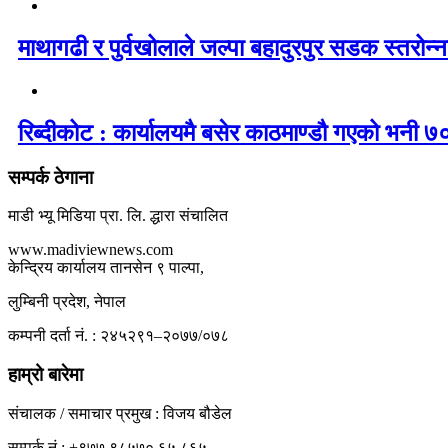
माथागढी र पुर्वखोलाले जल्पा बहादुरपुर सडक स्तरोन्नत
रिब्दीकोट : कार्यालयमै बसेर काठमाण्डौ गएको भनी ७०
सम्पर्क ठेगाना
माडी भ्यू मिडिया प्रा. लि. द्धारा संचालित
www.madiviewnews.com
केन्द्रिय कार्यालय तानसेन ९ पाल्पा,
लुम्बिनी प्रदेश, नेपाल
कम्पनी दर्ता नं. : २४५२९१–२०७७/०७८
हाम्रो बारेमा
संचालक / समाचार प्रमुख : विजय बौडेल
सम्पर्क नं : +९७७ ९८५७० ६५ ८६५