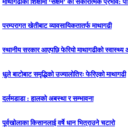
माथागढीको शिक्षामा ‘सक्षम’ को सकारात्मक प्रभाव: प
परम्परागत खेतीबाट व्यावसायिकतातर्फ माथागढी
स्थानीय सरकार आएपछि फेरियो माथागढीको स्वास्थ्य 
धुले बाटोबाट समृद्धिको उज्यालोतिरः फेरिएको माथागढी
दर्लमडाडा : हालको अबस्था र सम्भावना
पूर्वखोलाका किसानलाई वर्षे धान भित्राउने चटारो