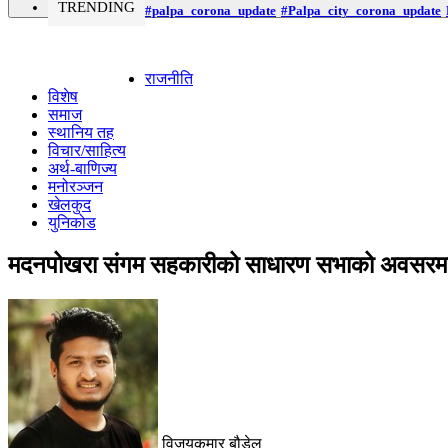
TRENDING
#palpa_corona_update
#Palpa_city_corona_update
राजनीति
विशेष
समाज
स्थानिय तह
विचार/साहित्य
अर्थ-बाणिज्य
मनोरञ्जन
खेलकुद
युनिकोड
मदनपोखरा संगम सहकारीको साधारण सभाको अवसरमा रक
विजयकुमार बौडेल