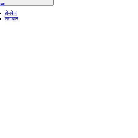
gue
होमपेज
समाचार