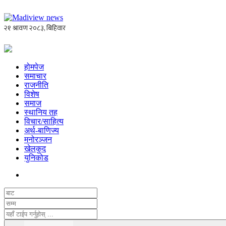
होमपेज
समाचार
राजनीति
विशेष
समाज
स्थानिय तह
विचार/साहित्य
अर्थ-बाणिज्य
मनोरञ्जन
खेलकुद
युनिकोड