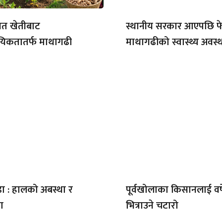
गत खेतीबाट
स्थानीय सरकार आएपछि फ
यिकतातर्फ माथागढी
माथागढीको स्वास्थ्य अवस्
डा : हालको अबस्था र
पूर्वखोलाका किसानलाई वर्
ा
भित्राउने चटारो