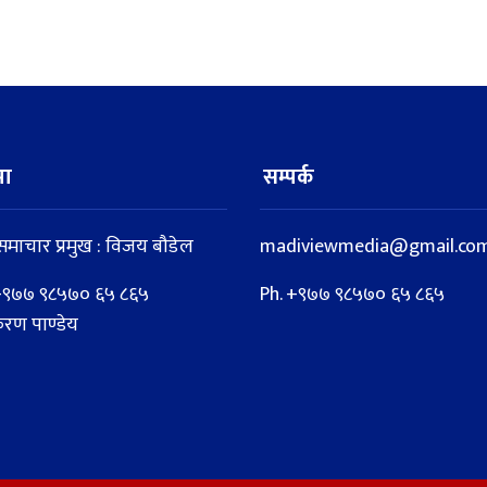
मा
सम्पर्क
माचार प्रमुख : विजय बौडेल
madiviewmedia@gmail.com
 : +९७७ ९८५७० ६५ ८६५
Ph. +९७७ ९८५७० ६५ ८६५
िरण पाण्डेय