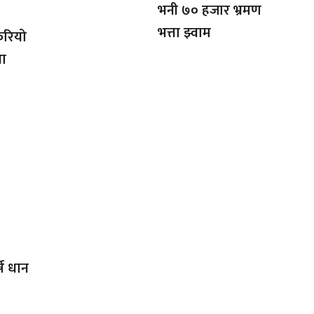
भनी ७० हजार भ्रमण
भत्ता झ्वाम
ेरियो
था
षे धान