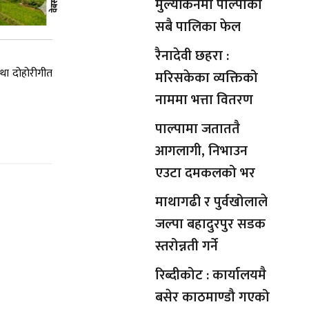
मुल्यांकनमा पाल्पाका
सबै पालिका फेल
रैनादेवी छहरा :
तथा दोहोरीगीत
मरिसकेका व्यक्तिको
नाममा भत्ता वितरण
पाल्पामा जताततै
आगलागी, निभाउन
एउटा दमकलको भर
माथागढी र पुर्वखोलाले
जल्पा बहादुरपुर सडक
स्तरोन्नती गर्ने
रिब्दीकोट : कार्यालयमै
बसेर काठमाण्डौ गएको