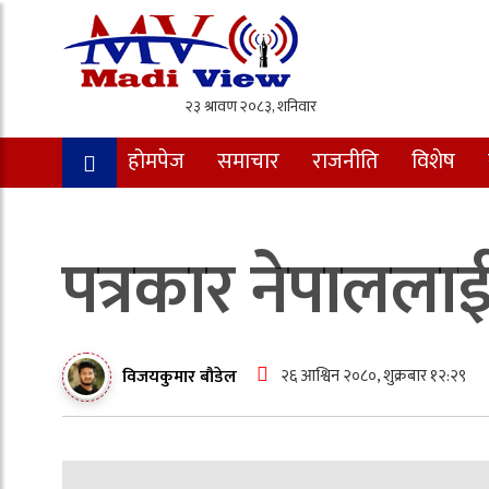
होमपेज
समाचार
राजनीति
विशेष
पत्रकार नेपाललाई 
२६ आश्विन २०८०, शुक्रबार १२:२९
विजयकुमार बौडेल