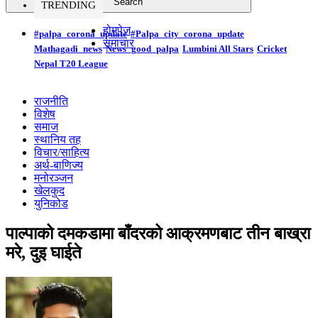
TRENDING
होमपेज
#palpa_corona_update
#Palpa_city_corona_update
समाचार
Mathagadi_news
News_good_palpa
Lumbini All Stars
Cricket
Nepal T20 League
राजनीति
विशेष
समाज
स्थानिय तह
विचार/साहित्य
अर्थ-बाणिज्य
मनोरञ्जन
खेलकुद
युनिकोड
पाल्पाको दमकडामा बाँदरको आक्रमणबाट तीन बाख्रा
मरे, दुइ घाईते