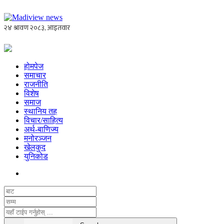
होमपेज
समाचार
राजनीति
विशेष
समाज
स्थानिय तह
विचार/साहित्य
अर्थ-बाणिज्य
मनोरञ्जन
खेलकुद
युनिकोड