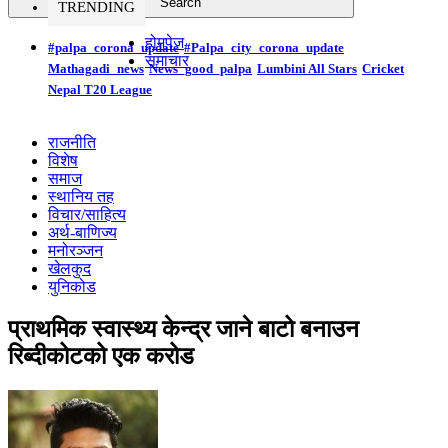
TRENDING
होमपेज
#palpa_corona_update
#Palpa_city_corona_update
समाचार
Mathagadi_news
News_good_palpa
Lumbini All Stars
Cricket
Nepal T20 League
राजनीति
विशेष
समाज
स्थानिय तह
विचार/साहित्य
अर्थ-बाणिज्य
मनोरञ्जन
खेलकुद
युनिकोड
प्राथमिक स्वास्थ्य केन्द्र जाने बाटो बनाउन
रिब्दीकोटको एक करोड