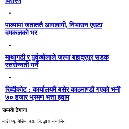
वितरण
पाल्पामा जताततै आगलागी, निभाउन एउटा
दमकलको भर
माथागढी र पुर्वखोलाले जल्पा बहादुरपुर सडक
स्तरोन्नती गर्ने
रिब्दीकोट : कार्यालयमै बसेर काठमाण्डौ गएको भनी
७० हजार भ्रमण भत्ता झ्वाम
सम्पर्क ठेगाना
माडी भ्यू मिडिया प्रा. लि. द्धारा संचालित