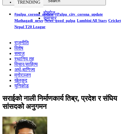
TRENDING
होमपेज
#palpa_corona_update
#Palpa_city_corona_update
समाचार
Mathagadi_news
News_good_palpa
Lumbini All Stars
Cricket
Nepal T20 League
राजनीति
विशेष
समाज
स्थानिय तह
विचार/साहित्य
अर्थ-बाणिज्य
मनोरञ्जन
खेलकुद
युनिकोड
सराईको नाली निर्माणकार्य तिब्र, प्रदेश र संघिय
सांसदको अनुगमन