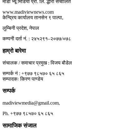
माडी भ्यू मिडिया प्रा. लि. द्धारा संचालित
www.madiviewnews.com
केन्द्रिय कार्यालय तानसेन ९ पाल्पा,
लुम्बिनी प्रदेश, नेपाल
कम्पनी दर्ता नं. : २४५२९१–२०७७/०७८
हाम्रो बारेमा
संचालक / समाचार प्रमुख : विजय बौडेल
सम्पर्क नं : +९७७ ९८५७० ६५ ८६५
सम्पादकः किरण पाण्डेय
सम्पर्क
madiviewmedia@gmail.com,
Ph. +९७७ ९८५७० ६५ ८६५
सामाजिक संजाल