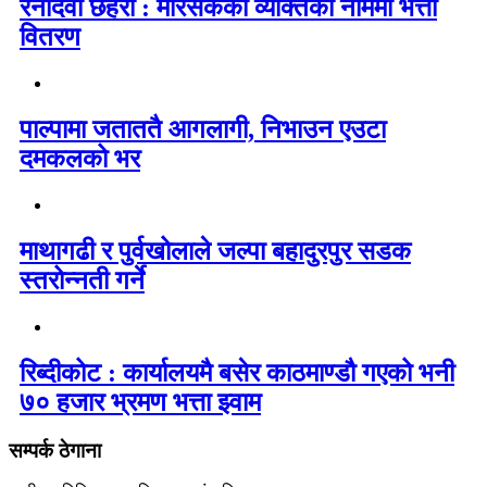
रैनादेवी छहरा : मरिसकेका व्यक्तिको नाममा भत्ता
वितरण
पाल्पामा जताततै आगलागी, निभाउन एउटा
दमकलको भर
माथागढी र पुर्वखोलाले जल्पा बहादुरपुर सडक
स्तरोन्नती गर्ने
रिब्दीकोट : कार्यालयमै बसेर काठमाण्डौ गएको भनी
७० हजार भ्रमण भत्ता झ्वाम
सम्पर्क ठेगाना