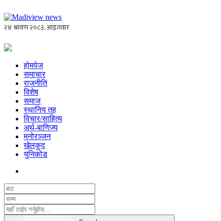
होमपेज
समाचार
राजनीति
विशेष
समाज
स्थानिय तह
विचार/साहित्य
अर्थ-बाणिज्य
मनोरञ्जन
खेलकुद
युनिकोड