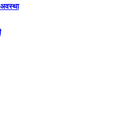
 अवस्था
ी