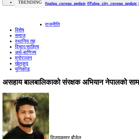
TRENDING
#palpa_corona_update
#Palpa_city_corona_update
राजनीति
विशेष
समाज
स्थानिय तह
विचार/साहित्य
अर्थ-बाणिज्य
मनोरञ्जन
खेलकुद
युनिकोड
असहाय बालबालिकाको संरक्षक अभियान नेपालको साम
विजयकुमार बौडेल