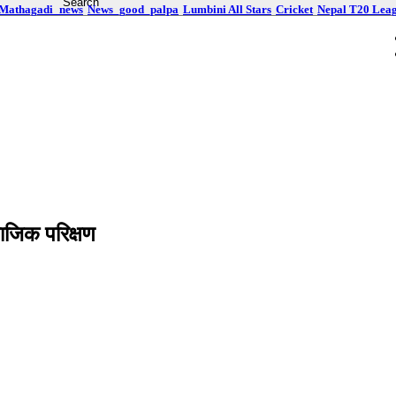
Mathagadi_news
News_good_palpa
Lumbini All Stars
Cricket
Nepal T20 Lea
ाजिक परिक्षण