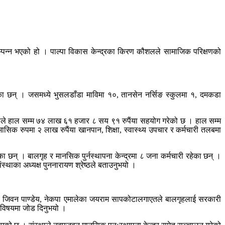
म्पन्न भएको हो । पाल्पा विकास केन्द्रका किरण कौशलले सामाजिक परिक्षणको
का छन् । जसमध्ये भुसलडाँडा माविमा १०, तानसेन नर्सिङ स्कुलमा १, दमकडा
लियाले हाल सम्म ७४ लाख ६१ हजार ८ सय ९१ रुपैंया सहयोग गरेको छ । हाल सम्म
सिक रुपमा २ लाख रुपैंया खानपान, शिक्षा, स्वास्थ्य उपचार र कर्मचारी तलबमा
ा छन् । बालगृह र मानसिक पुर्नस्थापना केन्द्रमा ८ जना कर्मचारी रहेका छन् ।
थाका अध्यक्ष पुननारायण श्रेष्ठले बताउनुभयो ।
क्ष जिवन पाण्डेय, नेकपा एमालेका जयराम सापकोटालगाएतले बालगृहलाई सरकारी
ा विषयमा जोड दिनुभयो ।