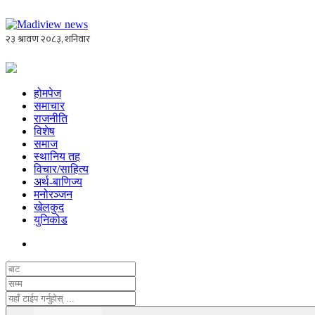
होमपेज
समाचार
राजनीति
विशेष
समाज
स्थानिय तह
विचार/साहित्य
अर्थ-बाणिज्य
मनोरञ्जन
खेलकुद
युनिकोड