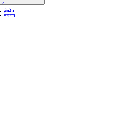
gue
होमपेज
समाचार