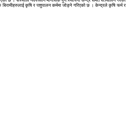
नाएको छ । संस्थाले नवपजवन मानसिक पुनःस्थापना केन्द्र समेत सञ्चालन गरेको
िरामीहरुलाई कृषि र पशुपालन कर्ममा जोड्ने गरिएको छ । केन्द्रले कृषि फर्म र