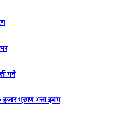
रण
 भर
ी गर्ने
 हजार भ्रमण भत्ता झ्वाम