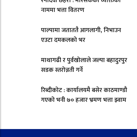
रैनादेवी छहरा : मरिसकेका व्यक्तिको
नाममा भत्ता वितरण
पाल्पामा जताततै आगलागी, निभाउन
एउटा दमकलको भर
माथागढी र पुर्वखोलाले जल्पा बहादुरपुर
सडक स्तरोन्नती गर्ने
रिब्दीकोट : कार्यालयमै बसेर काठमाण्डौ
गएको भनी ७० हजार भ्रमण भत्ता झ्वाम