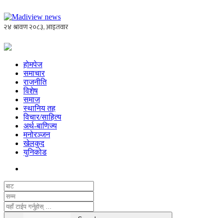
होमपेज
समाचार
राजनीति
विशेष
समाज
स्थानिय तह
विचार/साहित्य
अर्थ-बाणिज्य
मनोरञ्जन
खेलकुद
युनिकोड