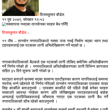
विजयकुमार बौडेल
११ पुष २०७९, सोमबार १९:५२
विजयकुमार बौडेल
–
११ पौष – तानसेन नगरपालिकाले नक्सा पास नभई निर्माण भएका भवन तथा
टहराहरुलाई एक पटकका लागी अभिलेखिकरण गर्ने भएको छ ।
नगरकार्यपालिकाको बैठकले एक पटकको लागी तोकिए बमोजिम अभिलेखीकरण
गर्ने निर्णय गरेको हो । नगरपालिकाले अभिलेखीकरणका लागी विभिन्न कागजात
सहित ३५ दिने सुचना जारी गरेको छ ।
घरटहरा बनाउने क्रममा भएका सामान्य त्रुटीहरुका कारण नागरिकलाई समस्या
नपरोस् भन्ने उद्देश्यले यो निर्णय गरिएको तानसेन नगरपालिकाका प्रवक्ता यादव
सिंह कार्कीले बताउनुभयो । प्रवक्ता कार्कीले धेरै पहिले देखी बनेका घरहरु
भत्काउने अवस्था नरहेका कारण अति जोखिमयूक्त घरटहराहरुलाई बाहेक
अन्यलाई प्राविधिकहरुलाई जाँचपास गराएर एक पटकका लागी बैध गर्ने
नगरपालिकाको सोंच रहेको बताउनुभयो ।
तानसेन ४ की शान्ती बस्यालले तानसेनमा बाक्लो बस्ती हुनुअघी नै बनेका र पछी