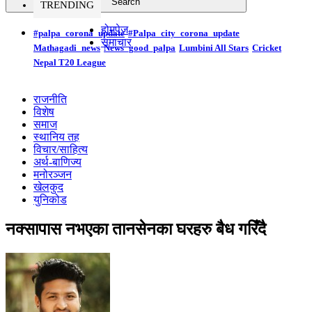
TRENDING
होमपेज
#palpa_corona_update
#Palpa_city_corona_update
समाचार
Mathagadi_news
News_good_palpa
Lumbini All Stars
Cricket
Nepal T20 League
राजनीति
विशेष
समाज
स्थानिय तह
विचार/साहित्य
अर्थ-बाणिज्य
मनोरञ्जन
खेलकुद
युनिकोड
नक्सापास नभएका तानसेनका घरहरु बैध गरिँदै