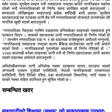
मर्मत भएका सुरक्षित घरहरु पनी नक्सापास नभएका कारण नागरिकहरु मर्कामा
परेको भन्दै नगरपालिकाको यो निर्णय समय सापेक्षित भएको बताउनुभयो ।
बस्यालले जोखिमयूक्त घरहरुलाई बाहेक बर्षौदेखी बस्दै आएका सुरक्षित
घरटहरालाई एक पटकका लागी बैध गर्ने नगरपालिकाको योजनाले तानसेनका धेरै
नागरिक खुसी भएको बताउनुभयो ।
“नगरपालिका भित्रका ग्रमिण वडाहरुमा बनिसकेका घरहरुको नक्सापास हुने
प्रचलन थिएन । त्यसको सहजताका लागी नगरपालिकाले यो निर्णय गरेको हो
।” तानसेन नगरपालिका वडा नं. ९ का वडाध्यक्ष राजेशकुमार अर्यालले भन्नुभयो,
“नागरिकलाई नक्सापास नभएका कारण बैंकिङ कारोबारका लागी पनी अप्ठेरो
भएको थियो । नागरिकहरुको गुनासोका आधारमा यो निर्णय गरिएको हो ।”
२०७४ सालपछी बनेका घरहरुका लागी पनी यो निर्णय एकपटकका लागी अवसर
भएको वडाध्यक्ष अर्यालले बताउनुभयो ।
अभिलेखीकरणका लागी अभिलेख नक्सा दरखास्त फारम, घरटहरा भएको
जग्गाधनी प्रमाण पुर्जाको प्रतिलिपी, नेपाली नागरिकताको प्रमाणपत्र
प्रतिलिपी, तिरो तिरेको रसिद, वडा कार्यालयको सिफारिस, नापी नक्सा र
घरको नक्सा सहित उपस्थित हुन सुचित गरेको छ ।
सम्बन्धित खवर
माथागढीको शिक्षामा ‘सक्षम’ को सकारात्मक प्रभाव: