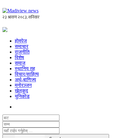
होमपेज
समाचार
राजनीति
विशेष
समाज
स्थानिय तह
विचार/साहित्य
अर्थ-बाणिज्य
मनोरञ्जन
खेलकुद
युनिकोड