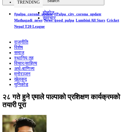
TRENDING
होमपेज
#palpa_corona_update
#Palpa_city_corona_update
समाचार
Mathagadi_news
News_good_palpa
Lumbini All Stars
Cricket
Nepal T20 League
राजनीति
विशेष
समाज
स्थानिय तह
विचार/साहित्य
अर्थ-बाणिज्य
मनोरञ्जन
खेलकुद
युनिकोड
२८ गते हुने एमाले पाल्पाको प्रशिक्षण कार्यक्रमको
तयारी पूरा