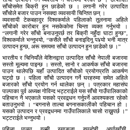
साँचोसमेत बिक्री हुन छाडेको छ । लगानी गरेर उत्पादित
साँचोले बजार पाउन नसक्दा व्यवसायी चिन्तित छन् ।
व्यवसायी टेकबहादुर विश्वकर्माले पहिलाको तुलनामा अहिले
साँचोको कारोबार हुन नसकेकोमा चिन्ता व्यक्त गर्नुभयो ।
“लगानी गरेर साँचो बनाउनुपर्छ तर बिक्री नहुँदा घाटा हुन्छ”,
विश्वकर्माले भन्नुभयो, “कसैले साँचो बनाइदिनु प¥यो भनी मात्र
उत्पादन हुन्छ, अरू समयमा साँचो उत्पादन हुन छाडेको छ ।”
भारतीय र चिनियाँले मेशिनद्वारा उत्पादित साँचोे नेपाली बजारमा
सस्तो मूल्यमा पाइन्छ । सस्तो, सानो र आकर्षक साँचो बजारमा
पाउन थालेपछि यहाँ उत्पादित साँचोको प्रयोगप्रति आकर्षण
घट्दो छ । पहिला साँचो उत्पादन गर्ने घरहरुमा समेत अहिले
बजारको साँचो प्रयोग गर्न थालेका छन् । पत्रकार महासंघ
पाल्पाका पुर्व अध्यक्ष गोविन्द भट्टराईले यस साँचो गाउँपालिकाको
पहिचान नै भएकाले यसको प्रवद्र्धन गर्नुपर्ने आवश्यकता रहेको
बताउनुभयो । “बगनासे ताल्चा बगनासकालीको पहिचान हो ।
यसको उत्पादन र प्रवद्र्धनमा गाउँपालिकाले चासो राख्नुपर्छ ।”
भट्टराईले भन्नुभयो ।
पहिला पाल्पा, गुल्मी, स्याङ्जा, रुपन्देही, अर्घाखाँची,