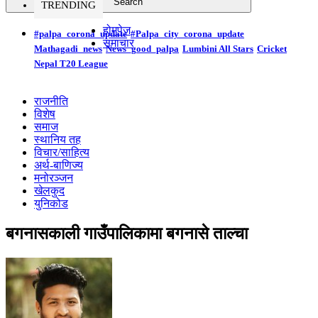
TRENDING
होमपेज
#palpa_corona_update
#Palpa_city_corona_update
समाचार
Mathagadi_news
News_good_palpa
Lumbini All Stars
Cricket
Nepal T20 League
राजनीति
विशेष
समाज
स्थानिय तह
विचार/साहित्य
अर्थ-बाणिज्य
मनोरञ्जन
खेलकुद
युनिकोड
बगनासकाली गाउँपालिकामा बगनासे ताल्चा