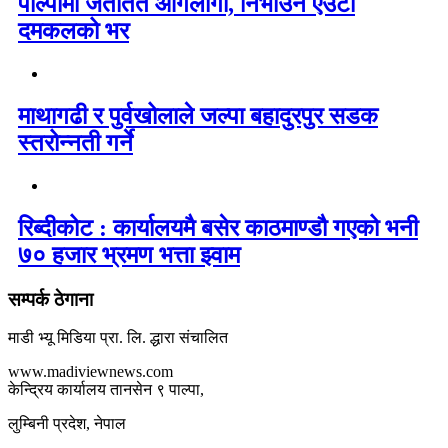
पाल्पामा जताततै आगलागी, निभाउन एउटा
दमकलको भर
माथागढी र पुर्वखोलाले जल्पा बहादुरपुर सडक
स्तरोन्नती गर्ने
रिब्दीकोट : कार्यालयमै बसेर काठमाण्डौ गएको भनी
७० हजार भ्रमण भत्ता झ्वाम
सम्पर्क ठेगाना
माडी भ्यू मिडिया प्रा. लि. द्धारा संचालित
www.madiviewnews.com
केन्द्रिय कार्यालय तानसेन ९ पाल्पा,
लुम्बिनी प्रदेश, नेपाल