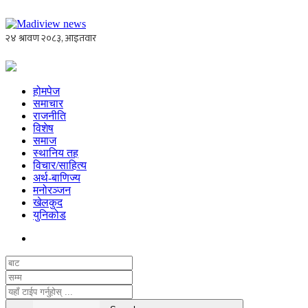
होमपेज
समाचार
राजनीति
विशेष
समाज
स्थानिय तह
विचार/साहित्य
अर्थ-बाणिज्य
मनोरञ्जन
खेलकुद
युनिकोड