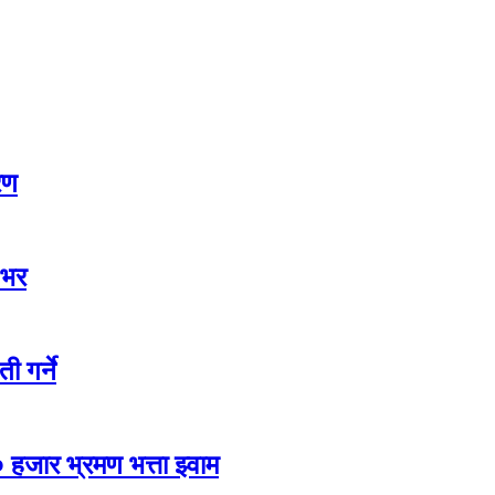
रण
 भर
ी गर्ने
 हजार भ्रमण भत्ता झ्वाम