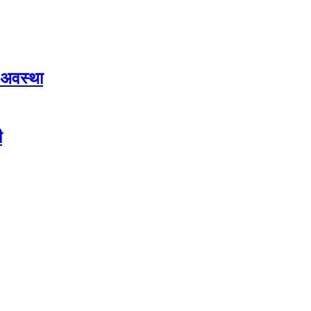
 अवस्था
ी