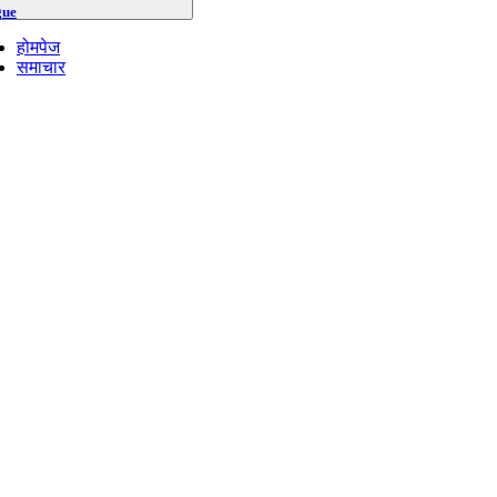
gue
होमपेज
समाचार