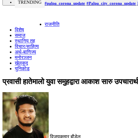
TRENDING
#palpa_corona_update
#Palpa_city_corona_update
राजनीति
विशेष
समाज
स्थानिय तह
विचार/साहित्य
अर्थ-बाणिज्य
मनोरञ्जन
खेलकुद
युनिकोड
प्रवासी हातेमालो युवा समुहद्वारा आकाश सारु उपचारा
विजयकुमार बौडेल