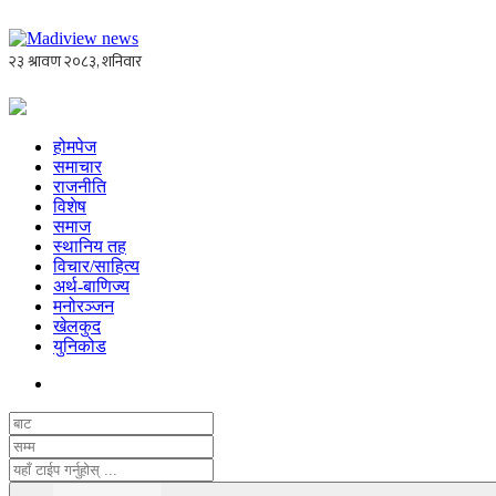
होमपेज
समाचार
राजनीति
विशेष
समाज
स्थानिय तह
विचार/साहित्य
अर्थ-बाणिज्य
मनोरञ्जन
खेलकुद
युनिकोड