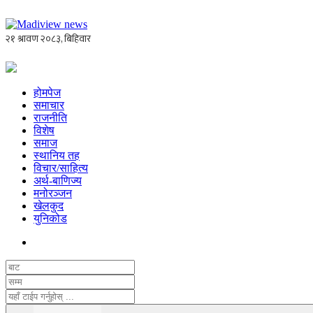
होमपेज
समाचार
राजनीति
विशेष
समाज
स्थानिय तह
विचार/साहित्य
अर्थ-बाणिज्य
मनोरञ्जन
खेलकुद
युनिकोड