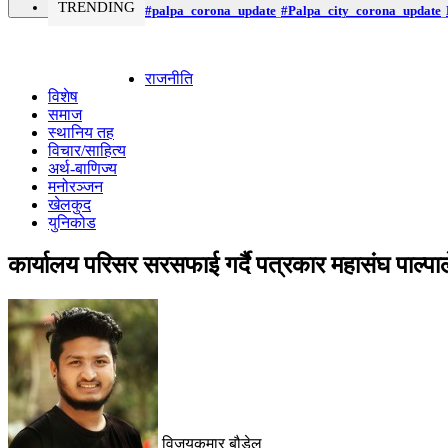
TRENDING
#palpa_corona_update
#Palpa_city_corona_update
राजनीति
विशेष
समाज
स्थानिय तह
विचार/साहित्य
अर्थ-बाणिज्य
मनोरञ्जन
खेलकुद
युनिकोड
कार्यालय परिसर सरसफाई गर्दै पत्रकार महासंघ पाल्पा
विजयकुमार बौडेल