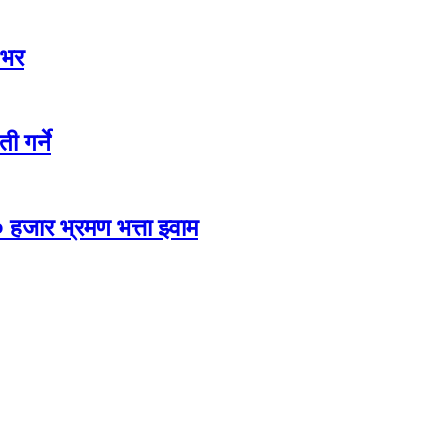
 भर
ी गर्ने
 हजार भ्रमण भत्ता झ्वाम