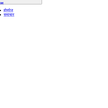
gue
होमपेज
समाचार