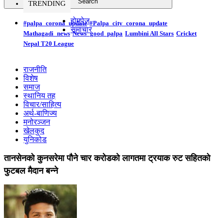
TRENDING
होमपेज
#palpa_corona_update
#Palpa_city_corona_update
समाचार
Mathagadi_news
News_good_palpa
Lumbini All Stars
Cricket
Nepal T20 League
राजनीति
विशेष
समाज
स्थानिय तह
विचार/साहित्य
अर्थ-बाणिज्य
मनोरञ्जन
खेलकुद
युनिकोड
तानसेनकाे कुनसरेमा पौने चार करोडको लागतमा ट्रयाक रुट सहितकाे
फुटबल मैदान बन्ने