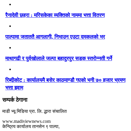
रैनादेवी छहरा : मरिसकेका व्यक्तिको नाममा भत्ता वितरण
पाल्पामा जताततै आगलागी, निभाउन एउटा दमकलको भर
माथागढी र पुर्वखोलाले जल्पा बहादुरपुर सडक स्तरोन्नती गर्ने
रिब्दीकोट : कार्यालयमै बसेर काठमाण्डौ गएको भनी ७० हजार भ्रमण
भत्ता झ्वाम
सम्पर्क ठेगाना
माडी भ्यू मिडिया प्रा. लि. द्धारा संचालित
www.madiviewnews.com
केन्द्रिय कार्यालय तानसेन ९ पाल्पा,