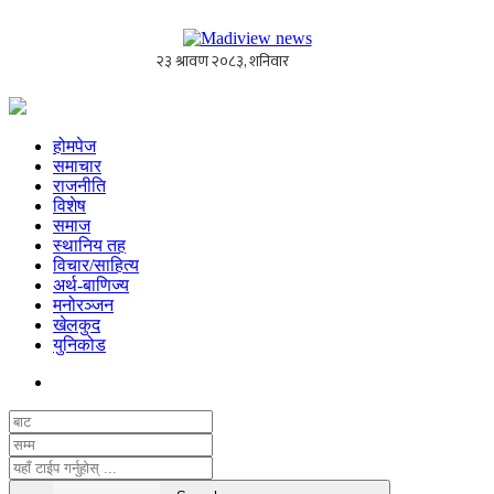
होमपेज
समाचार
राजनीति
विशेष
समाज
स्थानिय तह
विचार/साहित्य
अर्थ-बाणिज्य
मनोरञ्जन
खेलकुद
युनिकोड