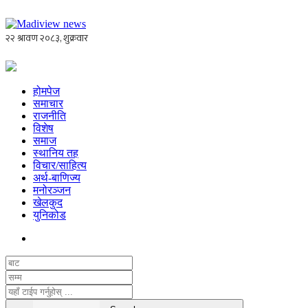
होमपेज
समाचार
राजनीति
विशेष
समाज
स्थानिय तह
विचार/साहित्य
अर्थ-बाणिज्य
मनोरञ्जन
खेलकुद
युनिकोड