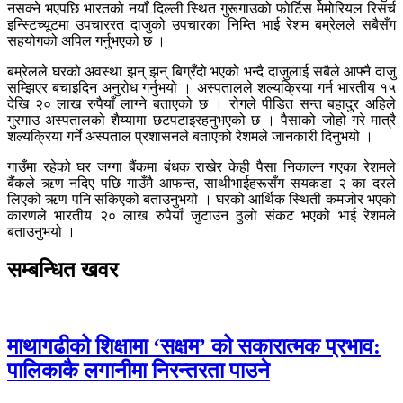
नसक्ने भएपछि भारतको नयाँ दिल्ली स्थित गुरूगाउको फोर्टिस मेमोरियल रिसर्च
इन्स्टिच्यूटमा उपचाररत दाजुको उपचारका निम्ति भाई रेशम बम्रेलले सबैसँग
सहयोगको अपिल गर्नुभएको छ ।
बम्रेलले घरको अवस्था झन् झन् बिग्रँदो भएको भन्दै दाजुलाई सबैले आफ्नै दाजु
सम्झिएर बचाइदिन अनुरोध गर्नुभयो । अस्पतालले शल्यक्रिया गर्न भारतीय १५
देखि २० लाख रुपैयाँ लाग्ने बताएको छ । रोगले पीडित सन्त बहादुर अहिले
गुरगाउ अस्पतालको शैय्यामा छटपटाइरहनुभएको छ । पैसाको जोहो गरे मात्रै
शल्यक्रिया गर्ने अस्पताल प्रशासनले बताएको रेशमले जानकारी दिनुभयो ।
गाउँमा रहेको घर जग्गा बैंकमा बंधक राखेर केही पैसा निकाल्न गएका रेशमले
बैंकले ऋण नदिए पछि गाउँमै आफन्त, साथीभाईहरूसँग सयकडा २ का दरले
लिएको ऋण पनि सकिएको बताउनुभयो । घरको आर्थिक स्थिती कमजोर भएको
कारणले भारतीय २० लाख रुपैयाँ जुटाउन ठुलो संकट भएको भाई रेशमले
बताउनुभयो ।
सम्बन्धित खवर
माथागढीको शिक्षामा ‘सक्षम’ को सकारात्मक प्रभाव:
पालिकाकै लगानीमा निरन्तरता पाउने