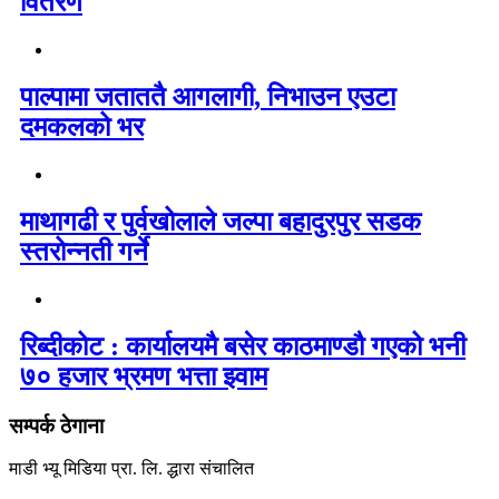
वितरण
पाल्पामा जताततै आगलागी, निभाउन एउटा
दमकलको भर
माथागढी र पुर्वखोलाले जल्पा बहादुरपुर सडक
स्तरोन्नती गर्ने
रिब्दीकोट : कार्यालयमै बसेर काठमाण्डौ गएको भनी
७० हजार भ्रमण भत्ता झ्वाम
सम्पर्क ठेगाना
माडी भ्यू मिडिया प्रा. लि. द्धारा संचालित