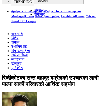
TRENDING
होमपेज
#palpa_corona_update
#Palpa_city_corona_update
समाचार
Mathagadi_news
News_good_palpa
Lumbini All Stars
Cricket
Nepal T20 League
राजनीति
विशेष
समाज
स्थानिय तह
विचार/साहित्य
अर्थ-बाणिज्य
मनोरञ्जन
खेलकुद
युनिकोड
रिब्दीकोटका सन्त बहादुर बम्रेलको उपचारका लागी
पाल्पा सार्की परिवारको आर्थिक सहयोग