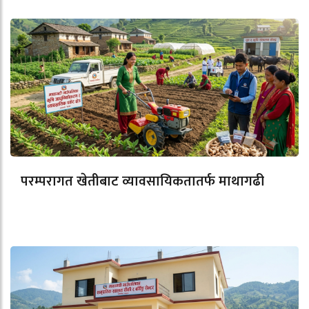
परम्परागत खेतीबाट व्यावसायिकतातर्फ माथागढी