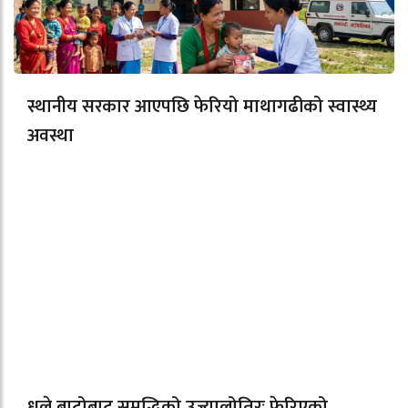
स्थानीय सरकार आएपछि फेरियो माथागढीको स्वास्थ्य
अवस्था
धुले बाटोबाट समृद्धिको उज्यालोतिरः फेरिएको