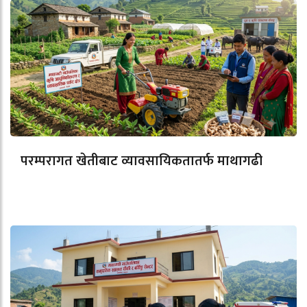
परम्परागत खेतीबाट व्यावसायिकतातर्फ माथागढी