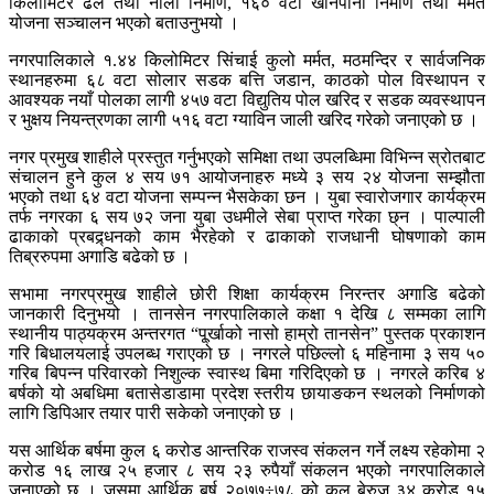
किलोमिटर ढल तथा नाली निर्माण, १६० वटा खानेपानी निर्माण तथा मर्मत
योजना सञ्चालन भएको बताउनुभयो ।
नगरपालिकाले १.४४ किलोमिटर सिंचाई कुलो मर्मत, मठमन्दिर र सार्वजनिक
स्थानहरुमा ६८ वटा सोलार सडक बत्ति जडान, काठको पोल विस्थापन र
आवश्यक नयाँ पोलका लागी ४५७ वटा विद्युतिय पोल खरिद र सडक व्यवस्थापन
र भुक्षय नियन्त्रणका लागी ५१६ वटा ग्याविन जाली खरिद गरेको जनाएको छ ।
नगर प्रमुख शाहीले प्रस्तुत गर्नुभएको समिक्षा तथा उपलब्धिमा विभिन्न स्रोतबाट
संचालन हुने कुल ४ सय ७१ आयोजनाहरु मध्ये ३ सय २४ योजना सम्झौता
भएको तथा ६४ वटा योजना सम्पन्न भैसकेका छन । युबा स्वारोजगार कार्यक्रम
तर्फ नगरका ६ सय ७२ जना युबा उधमीले सेबा प्राप्त गरेका छ्न । पाल्पाली
ढाकाको प्रबद्र्धनको काम भैरहेको र ढाकाको राजधानी घोषणाको काम
तिब्ररुपमा अगाडि बढेको छ ।
सभामा नगरप्रमुख शाहीले छोरी शिक्षा कार्यक्रम निरन्तर अगाडि बढेको
जानकारी दिनुभयो । तानसेन नगरपालिकाले कक्षा १ देखि ८ सम्मका लागि
स्थानीय पाठ्यक्रम अन्तरगत “पू्र्खाको नासो हाम्रो तानसेन” पुस्तक प्रकाशन
गरि बिधालयलाई उपलब्ध गराएको छ । नगरले पछिल्लो ६ महिनामा ३ सय ५०
गरिब बिपन्न परिवारको निशुल्क स्वास्थ बिमा गरिदिएको छ । नगरले करिब ४
बर्षको यो अबधिमा बतासेडाडामा प्रदेश स्तरीय छायाङकन स्थलको निर्माणको
लागि डिपिआर तयार पारी सकेको जनाएको छ ।
यस आर्थिक बर्षमा कुल ६ करोड आन्तरिक राजस्व संकलन गर्ने लक्ष्य रहेकोमा २
करोड १६ लाख २५ हजार ८ सय २३ रुपैयाँ संकलन भएको नगरपालिकाले
जनाएको छ । जसमा आर्थिक बर्ष २०७७÷७८ को कुल बेरुजु ३४ करोड १५