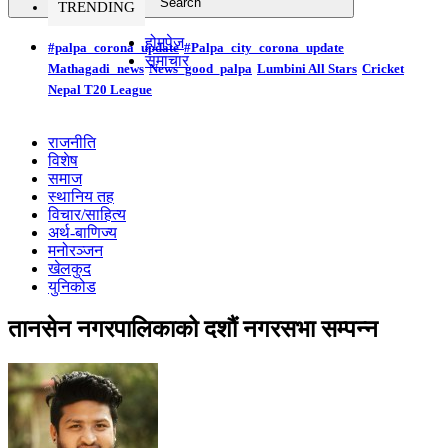
TRENDING
होमपेज
#palpa_corona_update
#Palpa_city_corona_update
समाचार
Mathagadi_news
News_good_palpa
Lumbini All Stars
Cricket
Nepal T20 League
राजनीति
विशेष
समाज
स्थानिय तह
विचार/साहित्य
अर्थ-बाणिज्य
मनोरञ्जन
खेलकुद
युनिकोड
तानसेन नगरपालिकाको दशौं नगरसभा सम्पन्न