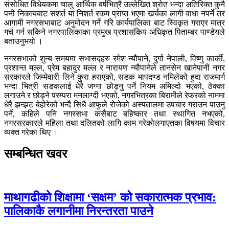
संसोधित विधेयकमा चालु आर्थिक बर्षभित्रै उल्लेखित श्रोत भन्दा अतिरिक्त कुनै
पनी निकायबाट सशर्त या निशर्त रकम प्राप्त भएमा खर्चका लागी वाधा नपर्ने तर
आगामी नगरसभाबाट अनुमोदन गर्ने गरि कार्यपालिका बाट स्विकृत गराएर मात्र
गर्च गर्न सकिने नगरपालिकाका प्रमुख प्रशासकिय अधिकृत पिताम्बर पाण्डेयले
बताउनुभयो ।
नगरसभाको शुन्य समयमा सभासद्हरु रमेश न्यौपाने, दुर्गा नेपाली, विष्णु कार्की,
प्रशान्त मल्ल, प्रेम बहादुर मल्ल र नारायण न्यौपानेले तानसेन खानेपानी नगर
सरकारले जिम्मेवारी लिने कुरा हराएको, सडक मापदण्ड नमिलेको हुदा राजमार्ग
भन्दा भित्री सडकलाई धेरै जग्गा छोड्नु पर्ने नियम अमिल्दो भएको, ठेक्का
लगाउने र छोड्ने परम्परा मनलाग्दी भएको, नगरभित्रका बिरामीले रेफरको नाममा
धेरै झन्झट बेहोरेको भन्दै सिधै आफुले रोजेको अस्पतालमा उपचार गराउन पाउनु
पर्ने, कहिले पनि नगरसभा कसैबाट बहिष्कार तथा स्थागित नभएको,
नगरसरकारले महिला तथा दलितको लागि काम गरेकोलगाएतका विषयमा विचार
व्यक्त गरेका थिए ।
सम्बन्धित खवर
माथागढीको शिक्षामा ‘सक्षम’ को सकारात्मक प्रभाव:
पालिकाकै लगानीमा निरन्तरता पाउने