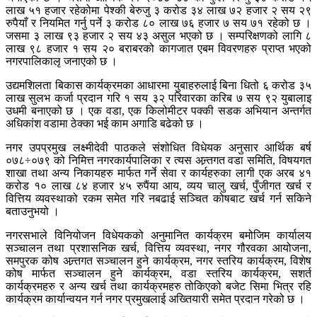
लाख ५१ हजार रहेकोमा पेश्की बेरुजु ३ करोड ३४ लाख ७२ हजार २ सय २९
रुपैयाँ र नियमित गर्नु पर्ने ३ करोड ८० लाख ७६ हजार ७ सय ७१ रहेको छ ।
जसमा ३ लाख ९३ हजार २ सय ४३ असुल भएको छ । सम्परिक्षणको लागि ८
लाख ९८ हजार १ सय २० बराबरको कागजात एबम विवरणहरु प्राप्त भएको
नगरपालिकालृ जनाएको छ ।
उद्यमशिलता बिकास कार्यक्रमका आधारमा युबाहरुलाई बिना धितो ६ करोड ३५
लाख सुलभ कर्जा प्रदान गरि १ सय ३२ परिवारका करिब ७ सय ९२ युबालाइ
उधमी बनाएको छ । एक वडा, एक किलोमीटर पक्की सडक अभियान अन्तर्गत
अधिकांश वडामा ठेक्का भई काम अगाडि बढेको छ ।
नगर उपप्रमुख लक्ष्मीदेवी पाठकले संशोधित विधेयक अनुसार आर्थिक बर्ष
०७८÷०७९ को निमित्त नगरकार्यपालिका र त्यस अन्र्तगत वडा समिति, विषयगत
शाखा तथा अन्य निकायहरु मार्फत गर्ने सेवा र कार्यहरुका लागी एक अरब ४१
करोड १० लाख ८४ हजार ४५ रुपैंया आय, व्यय चालु खर्च, पुँजीगत खर्च र
वित्तिय व्यवस्थाको रकम समेत गरि नबढाई सञ्चित कोषबाट खर्च गर्न सकिने
बताउनुभयो ।
नगरसभाले विनियोजन विधेयकको अनुमानित कार्यक्रम बमोजिम कार्यालय
सञ्चालन तथा प्रशासनिक खर्च, वित्तिय व्यवस्था, नगर गौरवका आयोजना,
समपुरक कोष अन्र्तगत सञ्चालन हुने कार्यक्रम, नगर स्तरिय कार्यक्रम, विशेष
कोष मार्फत सञ्चालन हुने कार्यक्रम, वडा स्तरिय कार्यक्रम, सशर्त
कार्यक्रमहरु र अन्य खर्च तथा कार्यक्रमहरु तोकिएको बजेट सिमा भित्र रहि
कार्यक्रम कार्यान्वयन गर्न नगर प्रमुखलाई अख्तियारी समेत प्रदान गरेको छ ।