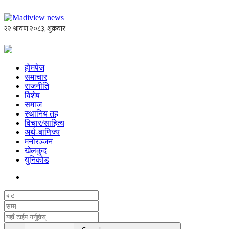
होमपेज
समाचार
राजनीति
विशेष
समाज
स्थानिय तह
विचार/साहित्य
अर्थ-बाणिज्य
मनोरञ्जन
खेलकुद
युनिकोड