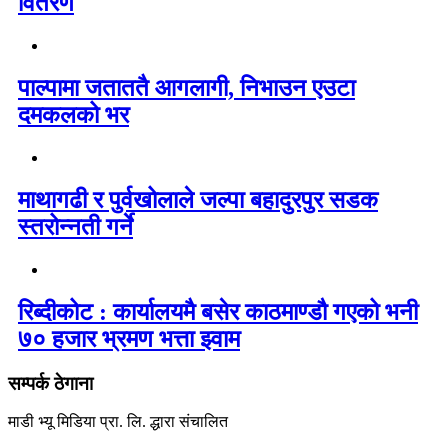
वितरण
पाल्पामा जताततै आगलागी, निभाउन एउटा
दमकलको भर
माथागढी र पुर्वखोलाले जल्पा बहादुरपुर सडक
स्तरोन्नती गर्ने
रिब्दीकोट : कार्यालयमै बसेर काठमाण्डौ गएको भनी
७० हजार भ्रमण भत्ता झ्वाम
सम्पर्क ठेगाना
माडी भ्यू मिडिया प्रा. लि. द्धारा संचालित