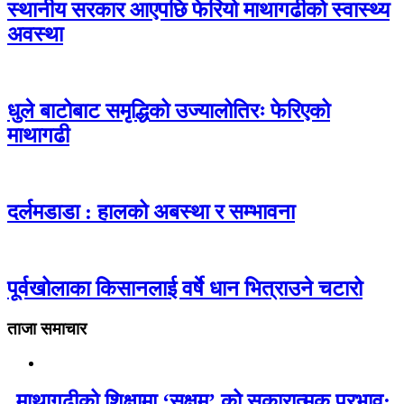
स्थानीय सरकार आएपछि फेरियो माथागढीको स्वास्थ्य
अवस्था
धुले बाटोबाट समृद्धिको उज्यालोतिरः फेरिएको
माथागढी
दर्लमडाडा : हालको अबस्था र सम्भावना
पूर्वखोलाका किसानलाई वर्षे धान भित्राउने चटारो
ताजा समाचार
माथागढीको शिक्षामा ‘सक्षम’ को सकारात्मक प्रभाव: