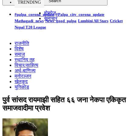
TRENDING
होमपेज
#palpa_corona_update
#Palpa_city_corona_update
समाचार
Mathagadi_news
News_good_palpa
Lumbini All Stars
Cricket
Nepal T20 League
राजनीति
विशेष
समाज
स्थानिय तह
विचार/साहित्य
अर्थ-बाणिज्य
मनोरञ्जन
खेलकुद
युनिकोड
पुर्व सांसद रायमाझी सहित ६६ जना नेकपा एकिकृत
समाजवादीमा प्रवेश