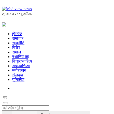
होमपेज
समाचार
राजनीति
विशेष
समाज
स्थानिय तह
विचार/साहित्य
अर्थ-बाणिज्य
मनोरञ्जन
खेलकुद
युनिकोड