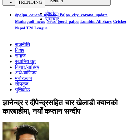
TRENDING
होमपेज
#palpa_corona_update
#Palpa_city_corona_update
समाचार
Mathagadi_news
News_good_palpa
Lumbini All Stars
Cricket
Nepal T20 League
राजनीति
विशेष
समाज
स्थानिय तह
विचार/साहित्य
अर्थ-बाणिज्य
मनोरञ्जन
खेलकुद
युनिकोड
ज्ञानेन्द्र र दीपेन्द्रसहित चार खेलाडी क्यानकाे
कारबाहीमा, नयाँ कप्तान सन्दीप