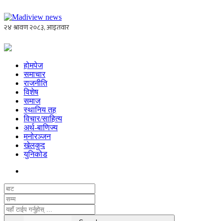
होमपेज
समाचार
राजनीति
विशेष
समाज
स्थानिय तह
विचार/साहित्य
अर्थ-बाणिज्य
मनोरञ्जन
खेलकुद
युनिकोड