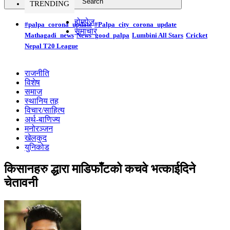
TRENDING
होमपेज
#palpa_corona_update
#Palpa_city_corona_update
समाचार
Mathagadi_news
News_good_palpa
Lumbini All Stars
Cricket
Nepal T20 League
राजनीति
विशेष
समाज
स्थानिय तह
विचार/साहित्य
अर्थ-बाणिज्य
मनोरञ्जन
खेलकुद
युनिकोड
किसानहरु द्धारा माडिफाँटको कचवे भत्काईदिने
चेतावनी