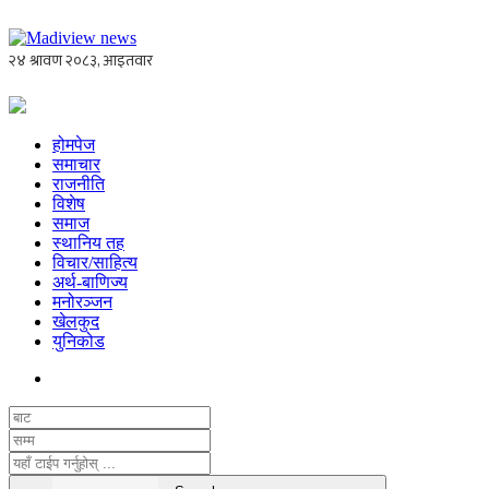
होमपेज
समाचार
राजनीति
विशेष
समाज
स्थानिय तह
विचार/साहित्य
अर्थ-बाणिज्य
मनोरञ्जन
खेलकुद
युनिकोड