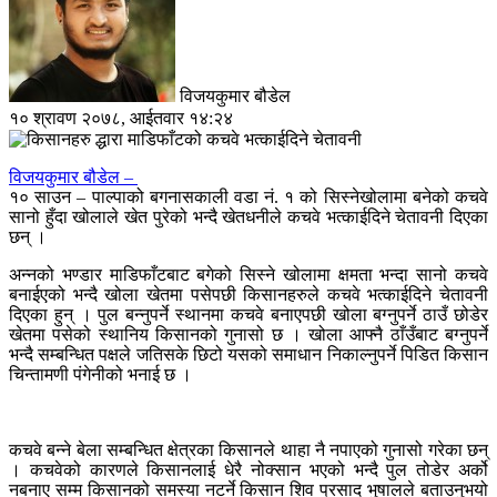
विजयकुमार बौडेल
१० श्रावण २०७८, आईतवार १४:२४
विजयकुमार बौडेल –
१० साउन – पाल्पाको बगनासकाली वडा नं. १ को सिस्नेखोलामा बनेको कचवे
सानो हुँदा खोलाले खेत पुरेको भन्दै खेतधनीले कचवे भत्काईदिने चेतावनी दिएका
छन् ।
अन्नको भण्डार माडिफाँटबाट बगेको सिस्ने खोलामा क्षमता भन्दा सानो कचवे
बनाईएको भन्दै खोला खेतमा पसेपछी किसानहरुले कचवे भत्काईदिने चेतावनी
दिएका हुन् । पुल बन्नुपर्ने स्थानमा कचवे बनाएपछी खोला बग्नुपर्ने ठाउँ छोडेर
खेतमा पसेको स्थानिय किसानको गुनासो छ । खोला आफ्नै ठाँउँबाट बग्नुपर्ने
भन्दै सम्बन्धित पक्षले जतिसके छिटो यसको समाधान निकाल्नुपर्ने पिडित किसान
चिन्तामणी पंगेनीको भनाई छ ।
कचवे बन्ने बेला सम्बन्धित क्षेत्रका किसानले थाहा नै नपाएको गुनासो गरेका छन्
। कचवेको कारणले किसानलाई धेरै नोक्सान भएको भन्दै पुल तोडेर अर्को
नबनाए सम्म किसानको समस्या नटर्ने किसान शिव प्रसाद भुषालले बताउनुभयो