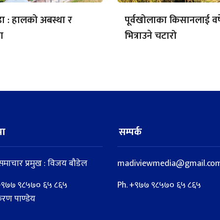
डा : हालको अबस्था र
पूर्वखोलाका किसानलाई वर्
ा
भित्राउने चटारो
मा
सम्पर्क
माचार प्रमुख : विजय बौडेल
madiviewmedia@gmail.com
 : +९७७ ९८५७० ६५ ८६५
Ph. +९७७ ९८५७० ६५ ८६५
िरण पाण्डेय