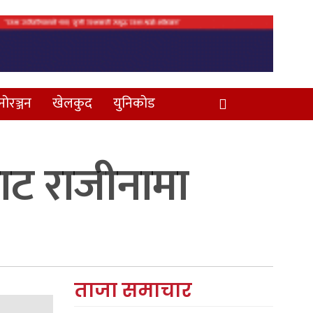
नोरञ्जन
खेलकुद
युनिकोड
बाट राजीनामा
ताजा समाचार