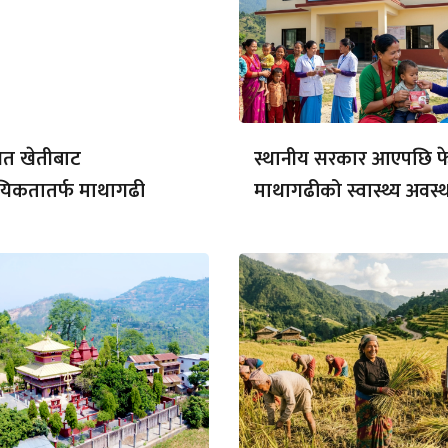
गत खेतीबाट
स्थानीय सरकार आएपछि फ
यिकतातर्फ माथागढी
माथागढीको स्वास्थ्य अवस्