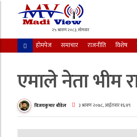
होमपेज
समाचार
राजनीति
विशेष
एमाले नेता भीम र
३ श्रावण २०७८, आईतवार १६:४९
विजयकुमार बौडेल