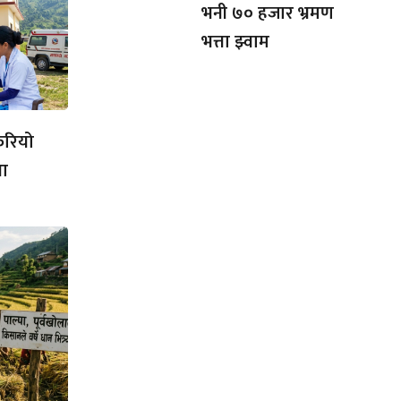
भनी ७० हजार भ्रमण
भत्ता झ्वाम
ेरियो
था