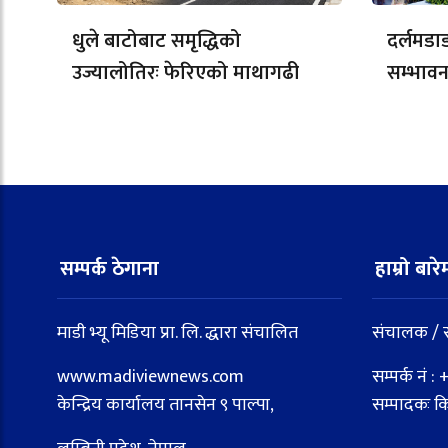
धुले बाटोबाट समृद्धिको
दर्लमडा
उज्यालोतिरः फेरिएको माथागढी
सम्भावन
सम्पर्क ठेगाना
हाम्रो बारे
माडी भ्यू मिडिया प्रा. लि. द्धारा संचालित
संचालक / स
www.madiviewnews.com
सम्पर्क नं
केन्द्रिय कार्यालय तानसेन ९ पाल्पा,
सम्पादकः क