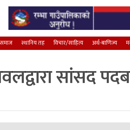
समाज
स्थानिय तह
विचार/साहित्य
अर्थ-बाणिज्य
म
ावलद्वारा सांसद पद