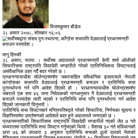
विजयकुमार बौडेल
२८ असार २०७८, सोमबार १६:०६
मानु हिस्की
२८ असार, पाल्पा । सर्वोच्च अदालतले प्रधानमन्त्री केपी शर्मा ओलीको
सिफारिसमा राष्ट्रपति विद्यादेवी भण्डारीले गरेको प्रतिनिधिसभा विघटनलाई
असंवैधानिक ठहर गर्दै बदर गरेको छ ।
प्रधानन्यायाधीश चोलेन्द्रशम्शेर जबरासहित संवैधानिक इजलासले नेपाली
कांग्रेसका सभापति देउवालाई प्रधानमन्त्री बनाउन र प्रतिनिधि सभा
पुनर्स्थापना गर्न पनि आदेश दिएको हो । प्रधानन्यायाधीश चोलेन्द्रशम्शेर
जबराले एक सय ४६ जना निवेदकको मागअनुसार नै देउवालाई प्रधानमन्त्री
बनाउने परमादेश जारी भएको र प्रतिनिधि सभा पनि पुनर्स्थापना गर्न आदेश
दिएको जानकारी दिनुभयो ।
प्रतिनिधि सभा विघटनबारे मन्त्रिपरिषद्ले गरेको सिफारिस, निर्णयका सूचना र
विज्ञप्तिसमेत उत्प्रेषणको आदेशले बदर हुने अदालतले जनाएको छ ।
प्रधानमन्त्रीको सिफारिसमा राष्ट्रपति विद्यादेवी भण्डारीले गएको जेठ ७ गते
मध्यरातमा प्रतिनिधि सभा विघटन गर्नुभएको थियो । वैशाख ३० गते संविधानको
धारा ७६ को उपधारा ३ अनुसार प्रतिनिधि सभाको ठूलो दलको नेताको
हैसियतमा प्रधानमन्त्री नियुक्त हुनुभएका ओलीले ३० दिनभित्र विश्वासको मत