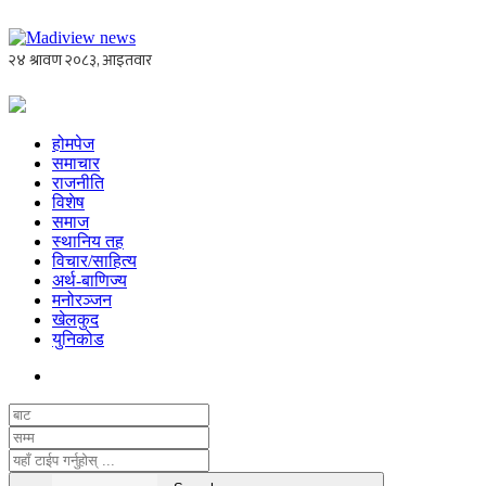
होमपेज
समाचार
राजनीति
विशेष
समाज
स्थानिय तह
विचार/साहित्य
अर्थ-बाणिज्य
मनोरञ्जन
खेलकुद
युनिकोड