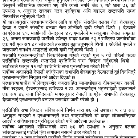
लिनुपर्ने संवैधानिक व्यवस्था भए पनि त्यसो नगरि जेठ ६ गते धारा ७६ को
उपधारा ५ अनुसार सरकार गठन प्रक्रिया अघि बढाउन राष्ट्रपति समक्ष
सिफारिस गर्नुभएको थियो ।
यो धाराअनुसार प्रधानमन्त्रीका लागि कांग्रेस संसदीय दलका नेता शेरबहादुर
देउवा र एमाले संसदीय दलका नेता ओलीको दाबी परेको थियो । देउवाले
कांग्रेसका ६१, माओवादी केन्द्रका ४९, एमालेको माधवकुमार नेपाल समूहका
२६, जनता समाजवादी पार्टीको उपेन्द्र यादव पक्षका १२ र राष्ट्रिय जनमोर्चाका
एक गरी एक सय ४९ सांसदको हस्ताक्षर बुझाउनुभएको थियो । ओलीले एमाले र
जसपाको समर्थन आफूलाई भएको दाबी गर्नुभएको थियो ।
यसअघि प्रधानमन्त्रीको सिफारिसमा गएको गएको पुस ५ गते पहिलो पटक
प्रतिनिधि राष्ट्रपति भण्डारीले प्रतिनिधि सभा विघटन गर्नुभएको थियो ।
सर्वोच्चले फागुन ११ गते प्रतिनिधि सभा पुनर्स्थापना गरेको थियो ।
सर्वोच्च अदालतले नेपाली कांग्रेसका सभापति शेरबहादुर देउवालाई दुई दिनभित्रै
प्रधानमन्त्रीमा नियुक्त गर्न आदेश दिएको छ ।
प्रधानन्यायाधीश चोलेन्द्रशम्शेर जबरासहित न्यायाधीशहरू दीपककुमार कार्की,
मीरा खड्का, ईश्वरप्रसाद खतिवडा र डा. आनन्दमोहन भट्टराईको इजलासले
एक सय ४६ जना निवेदकको मागअनुसार नेपाली कांग्रेस सभापति शेरबहादुर
देउवालाई प्रधानमन्त्री बनाउन परमादेश जारी गरेको हो ।
प्रतिनिधि सभा विघटन संविधानको निर्णय धारा ७६ को उपधारा ५ र ७ सात
अनुकूल नभएको र प्रधानमन्त्री तथा राष्ट्रपतिको यो कदम लोकतान्त्रिक
आदर्श र संविधानवाद प्रतिकूल रहेको पनि आदेशमा उल्लेख छ ।
सर्वोच्च अदालतले संविधानको धारा ७६ को उपधारा ५ अनुसार दलका
सांसदहरूलाई पार्टीले ह्विप लगाउन नसक्ने ठहर गरेको छ ।
एमालेका २३ जना सांसदले पार्टीको निर्णय नमान्दै कांग्रेसका सभापति शेरबहादुर