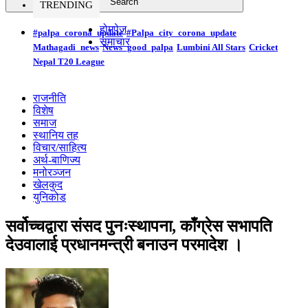
TRENDING
होमपेज
#palpa_corona_update
#Palpa_city_corona_update
समाचार
Mathagadi_news
News_good_palpa
Lumbini All Stars
Cricket
Nepal T20 League
राजनीति
विशेष
समाज
स्थानिय तह
विचार/साहित्य
अर्थ-बाणिज्य
मनोरञ्जन
खेलकुद
युनिकोड
सर्वोच्चद्वारा संसद पुनःस्थापना, काँग्रेस सभापति
देउवालाई प्रधानमन्त्री बनाउन परमादेश ।