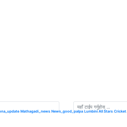
rona_update
Mathagadi_news
News_good_palpa
Lumbini All Stars
Cricket