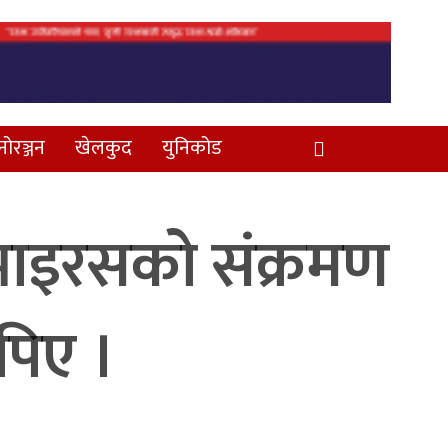
नोरञ्जन
खेलकुद
युनिकोड
भाइरसको संक्रमण
थपिए ।