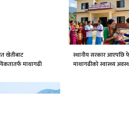
गत खेतीबाट
स्थानीय सरकार आएपछि फ
यिकतातर्फ माथागढी
माथागढीको स्वास्थ्य अवस्