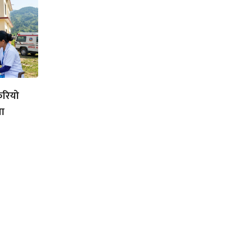
ेरियो
था