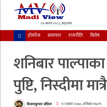
होमपेज
समाचार
राजनीति
विशेष
शनिबार पाल्पाक
पुष्टि, निस्दीमा म
१२ असार २०७८, शनिबार १७:१५
विजयकुमार बौडेल