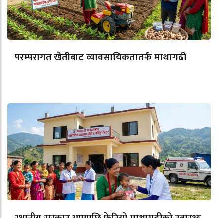
परम्परागत खेतीबाट व्यावसायिकतातर्फ माथागढी