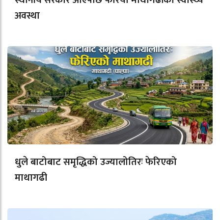
स्थानीय सरकार आएपछि फेरियो माथागढीको स्वास्थ्य
अवस्था
धुले बाटोबाट समृद्धिको उज्यालोतिरः फेरिएको
माथागढी