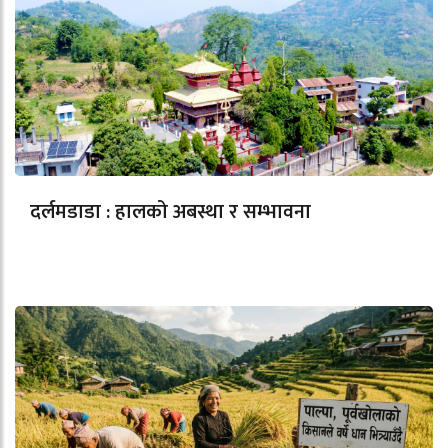
दर्लमडाडा : हालको अबस्था र सम्भावना