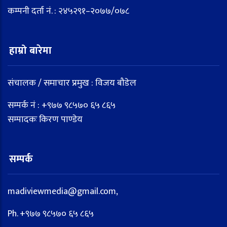
कम्पनी दर्ता नं. : २४५२९१–२०७७/०७८
हाम्रो बारेमा
संचालक / समाचार प्रमुख : विजय बौडेल
सम्पर्क नं : +९७७ ९८५७० ६५ ८६५
सम्पादकः किरण पाण्डेय
सम्पर्क
madiviewmedia@gmail.com,
Ph. +९७७ ९८५७० ६५ ८६५